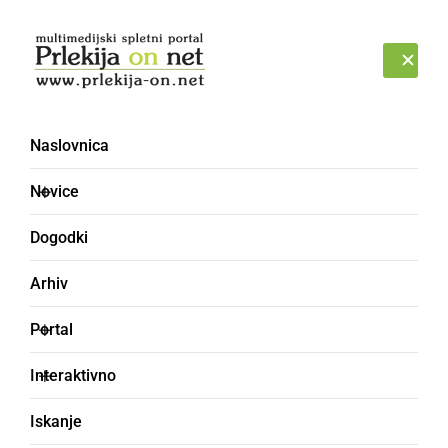
Prijava
SOBOTA, 8. AVGUST 2026
Naslovnica
Novice
Dogodki
Arhiv
POLITIKA
Portal
Županski kandidati v
Interaktivno
občinah Gornja
Iskanje
Radgona, Radenci, Sv.