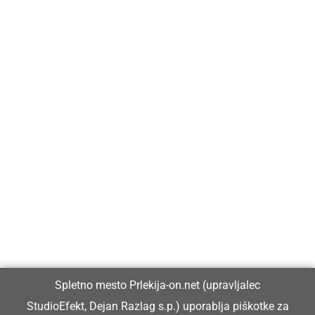
Prlekija-on.net je največji in najbolje obiskan spletni medij v
Prlekiji.
Vpisan je v razvid medijev, ki ga vodi Ministrstvo za kulturo
Republike Slovenije, pod zaporedno številko 1529.
Glavni in odgovorni urednik:
Spletno mesto Prlekija-on.net (upravljalec
Dejan Razlag
StudioEfekt, Dejan Razlag s.p.) uporablja piškotke za
info@prlekija-on.net