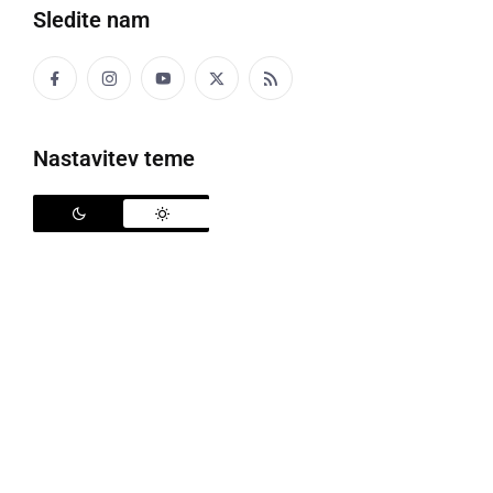
Sledite nam
Nastavitev teme
Županski kandidati v občinah Gornja Radgona, Radenci, Sveti Jurij ob
Ščavnici in Apače
Objavljamo županske kandidate občin na območju
UE Gornja Radgona. V občini Gornja Radgona je pet
kandidatov in sicer
David Roškar
,
Urška Mauko Tuš
,
mag. Marjan Žula
,
Franc Fartek
in
Boris Jaušovec
, v