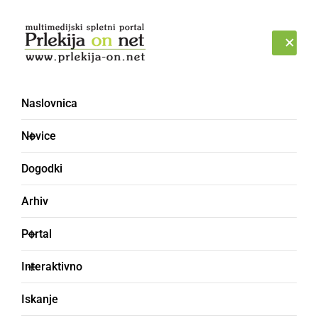
Prijava
NEDELJA, 9. AVGUST 2026
Naslovnica
občina Apače
Novice
Dogodki
Arhiv
Portal
Interaktivno
Iskanje
ČRNA KRONIKA