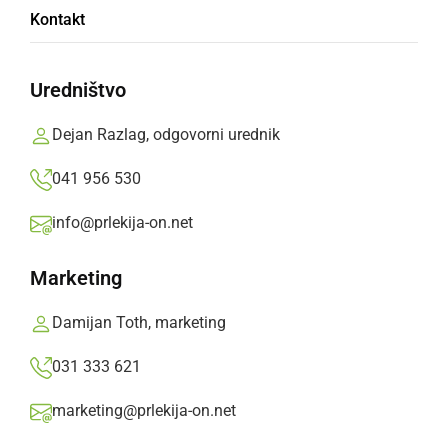
Neznanci poškodovali šolsko opremo in
Kontakt
dele robotske kosilnice
Uredništvo
petek, 26. junij 2026 ob 13:12
Dejan Razlag, odgovorni urednik
041 956 530
GOSPODARSTVO
info@prlekija-on.net
Svoja vrata odpira nova zdravstvena
postaja
Marketing
nedelja, 21. junij 2026 ob 18:53
Damijan Toth, marketing
031 333 621
marketing@prlekija-on.net
KULTURA IN IZOBRAŽEVANJE