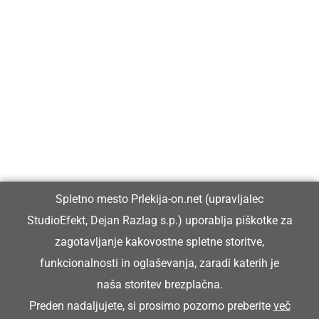
Prlekija-on.net je največji in najbolje obiskan spletni medij v
Prlekiji.
Vpisan je v razvid medijev, ki ga vodi Ministrstvo za kulturo
Republike Slovenije, pod zaporedno številko 1529.
Glavni in odgovorni urednik:
Spletno mesto Prlekija-on.net (upravljalec
Dejan Razlag
StudioEfekt, Dejan Razlag s.p.) uporablja piškotke za
info@prlekija-on.net
zagotavljanje kakovostne spletne storitve,
funkcionalnosti in oglaševanja, zaradi katerih je
naša storitev brezplačna.
Preden nadaljujete, si prosimo pozorno preberite
več