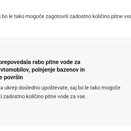
j bo le tako mogoče zagotoviti zadostno količino pitne vo
prepovedala rabo pitne vode za
avtomobilov, polnjenje bazenov in
e površin
 da ukrep dosledno upoštevate, saj bo le tako mogoče
i zadostno količino pitne vode za vse.