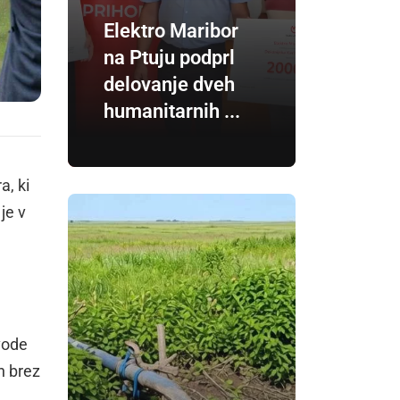
Elektro Maribor
na Ptuju podprl
delovanje dveh
humanitarnih ...
a, ki
je v
vode
n brez