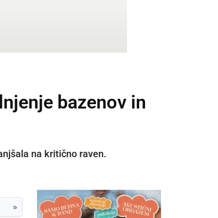
lnjenje bazenov in
njšala na kritično raven.
»