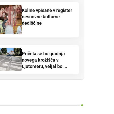
Koline vpisane v register
nesnovne kulturne
dediščine
Pričela se bo gradnja
novega krožišča v
Ljutomeru, veljal bo ...