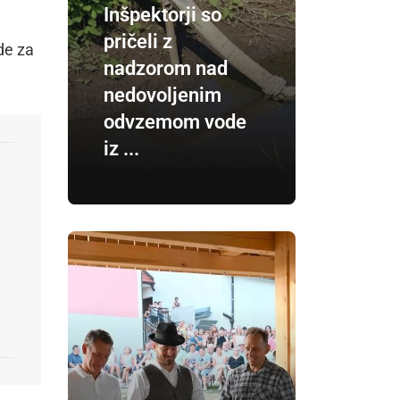
Inšpektorji so
pričeli z
de za
nadzorom nad
nedovoljenim
odvzemom vode
iz ...