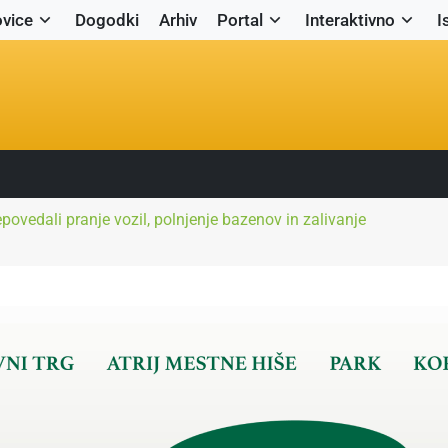
vice
Dogodki
Arhiv
Portal
Interaktivno
I
povedali pranje vozil, polnjenje bazenov in zalivanje