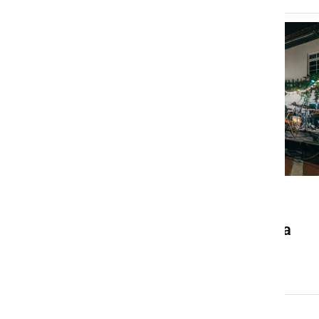
DRUŽABNO
Ljutomer bo konec avgusta
znova gostil Frejcejt fest