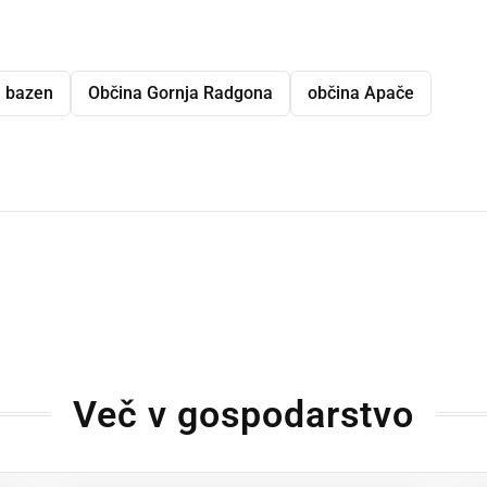
bazen
Občina Gornja Radgona
občina Apače
dly
Več v gospodarstvo