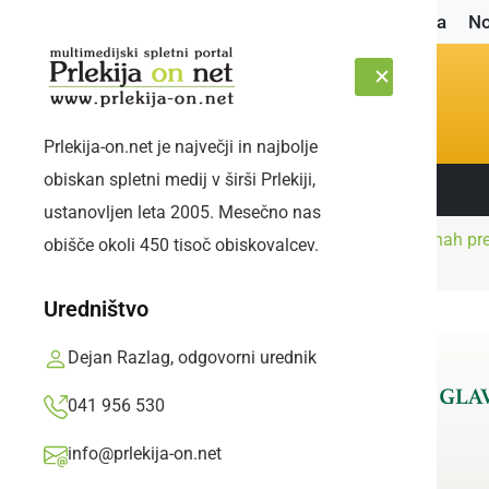
Naslovnica
No
Prlekija-on.net je največji in najbolje
obiskan spletni medij v širši Prlekiji,
Sledite nam:
SOBOTA, 8. AVGUST 2026
ustanovljen leta 2005. Mesečno nas
Še v dveh občinah pre
obišče okoli 450 tisoč obiskovalcev.
Naslovnica
Gospodarstvo
površin
Uredništvo
Dejan Razlag, odgovorni urednik
041 956 530
info@prlekija-on.net