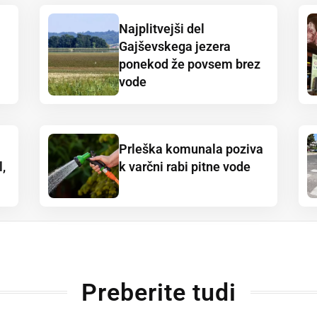
Najplitvejši del
Gajševskega jezera
ponekod že povsem brez
vode
Prleška komunala poziva
,
k varčni rabi pitne vode
Preberite tudi