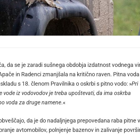
 da se je zaradi sušnega obdobja izdatnost vodnega vir
pače in Radenci zmanjšala na kritično raven. Pitna voda 
skladu s 18. členom Pravilnika o oskrbi s pitno vodo: »
Pri
e vode iz vodovodov je treba upoštevati, da ima oskrba
rabo voda za druge namene
.«
 obveščajo, da je do nadaljnjega prepovedana raba pitne 
ranje avtomobilov, polnjenje bazenov in zalivanje površi