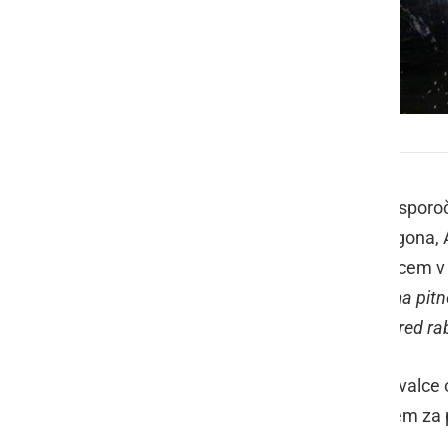
Prepovedano je tudi pranje vozil
Javno podjetje Komunala Radgona sporoča,
napaja prebivalce občin Gornja Radgona, A
prvi vrsti namenjena oskrbi prebivalcem v 
načrtovanju in zagotavljanju odvzema pitn
prebivalstva s pitno vodo prednost pred 
V skladu z zapisanim zato vse prebivalce
za nenujne namene in sicer predvsem za p
vnaprejšnjega soglasja upravljalca.