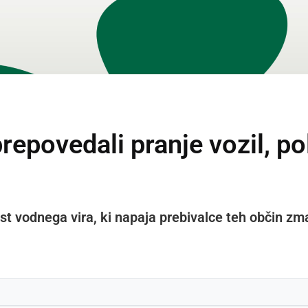
repovedali pranje vozil, po
t vodnega vira, ki napaja prebivalce teh občin zma