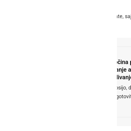
Prosijo, da ukrep dosledno upoštevate, sa
vse.
Občina 
pranje 
zalivanj
Prosijo,
zagotovit