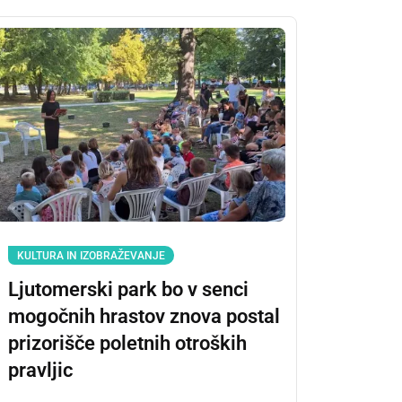
KULTURA IN IZOBRAŽEVANJE
Ljutomerski park bo v senci
mogočnih hrastov znova postal
prizorišče poletnih otroških
pravljic