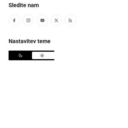
Sledite nam
Nastavitev teme
Policija
V preteklem dnevu so policisti na območju PU
Murska Sobota obravnavali šest prometnih nesreč, v
katerih sta bila dva udeleženca telesno
poškodovana, tri kazniva dejanja, dve kršitvi javnega
reda in miru, pet povoženj divjadi in prijeli 11 tujcev,
ki so na nedovoljen način vstopili v našo državo.
S področja kriminalitete je bil obravnavan vlom v