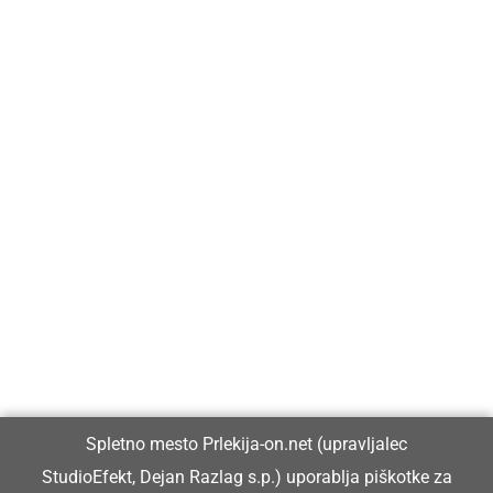
Prlekija-on.net je največji in najbolje obiskan spletni medij v
Prlekiji.
Vpisan je v razvid medijev, ki ga vodi Ministrstvo za kulturo
Republike Slovenije, pod zaporedno številko 1529.
Glavni in odgovorni urednik:
Spletno mesto Prlekija-on.net (upravljalec
Dejan Razlag
StudioEfekt, Dejan Razlag s.p.) uporablja piškotke za
info@prlekija-on.net