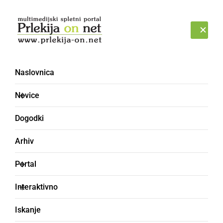
Prijava
ČETRTEK, 6. AVGUST 2026
Naslovnica
Novice
Dogodki
Arhiv
ČRNA KRONIKA
Portal
Na območju Ljutomera
Interaktivno
prijeli 11 tujcev, ki so na
Iskanje
nedovoljen način