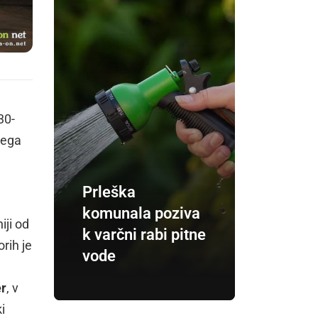
30-
nega
Prleška
komunala poziva
iji od
k varčni rabi pitne
rih je
vode
r
, v
i