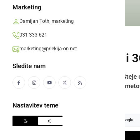
Marketing
Damijan Toth, marketing
031 333 621
GOSPODARSTVO
marketing@prlekija-on.net
Svečano obeležili 3
Sledite nam
Mlekarska zadruga Ptuj danes šteje o
in Koroške ter letno odkupi od kmetov
Ivan Trunk,
nedelja, 18. december 2022 ob 10:11
Nastavitev teme
Izberite
Prlekijo
kot svoj prednostni vir na Googlu