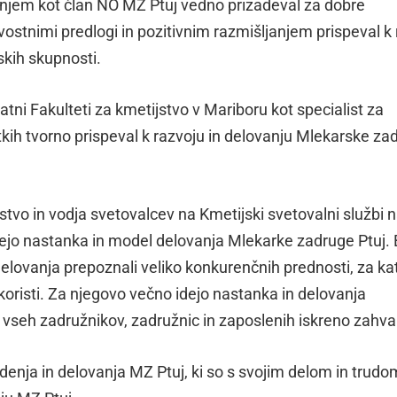
anjem kot član NO MZ Ptuj vedno prizadeval za dobre
stnimi predlogi in pozitivnim razmišljanjem prispeval k 
skih skupnosti.
atni Fakulteti za kmetijstvo v Mariboru kot specialist za
kih tvorno prispeval k razvoju in delovanju Mlekarske za
stvo in vodja svetovalcev na Kmetijski svetovalni službi 
jo nastanka in model delovanja Mlekarke zadruge Ptuj. B
ji delovanja prepoznali veliko konkurenčnih prednosti, za ka
koristi. Za njegovo večno idejo nastanka in delovanja
seh zadružnikov, zadružnic in zaposlenih iskreno zahvali
denja in delovanja MZ Ptuj, ki so s svojim delom in trudo