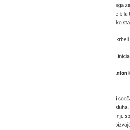
Zadružne zveze Slovenije, Kmetijskega za
prodaja mleko. Med častnimi gosti je bila 
priložnosti izročila direktorju MZ veliko s
Za obilo dobre volje so po kosilu poskrbeli
Podelitev nagrad še živečim članom inici
Prejemniki:
Jožef Lah
,
Janko Čeh
,
Anton 
Vogrinec
in
Jožef Kotnik
.
Proizvajalci mleka so se pred 30. leti soo
veliko težavami, za katere ni bilo posluha. 
na bolje, drzno pristopili k ustanavljanju s
težavami, s katerimi se srečujejo proizvaj