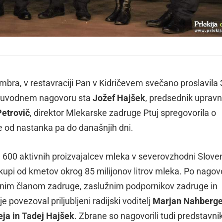
mbra, v restavraciji Pan v Kidričevem svečano proslavila 
 V uvodnem nagovoru sta
Jožef Hajšek
, predsednik uprav
etrovič
, direktor Mlekarske zadruge Ptuj spregovorila o
e od nastanka pa do današnjih dni.
600 aktivnih proizvajalcev mleka v severovzhodni Sloven
kupi od kmetov okrog 85 milijonov litrov mleka. Po nagovo
ovnim članom zadruge, zaslužnim podpornikov zadruge in
 povezoval priljubljeni radijski voditelj
Marjan Nahberge
ja in Tadej Hajšek
. Zbrane so nagovorili tudi predstavnik