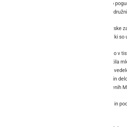
članom, ki to potrebujejo. Za njihovo pogu
delovanja so se jim v imenu vseh zadružni
Zahvala ustanovnim članom Mlekarske zad
zadrugi Ptuj (121 ustanovnih članov ki so 
Pridružitev novonastali zadrugi je bilo v ti
obstoj je bil odvisen od rednega plačila m
organizacije, za katero se seveda ni vedel
odločitvi, da podprejo ustanavljanje in d
zadružnikov in zadružnic ter zaposlenih Ml
Podelitev nagrad zaslužnim članom in pod
razvoju MZ Ptuj.