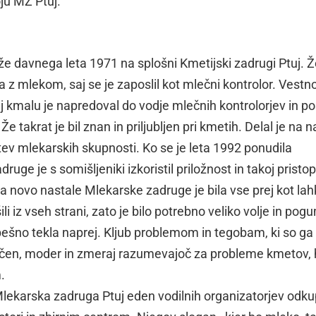
ju MZ Ptuj.
že davnega leta 1971 na splošni Kmetijski zadrugi Ptuj. 
 z mlekom, saj se je zaposlil kot mlečni kontrolor. Vestn
aj kmalu je napredoval do vodje mlečnih kontrolorjev in po
 takrat je bil znan in priljubljen pri kmetih. Delal je na 
tev mlekarskih skupnosti. Ko se je leta 1992 ponudila
uge je s somišljeniki izkoristil priložnost in takoj pristopi
a novo nastale Mlekarske zadruge je bila vse prej kot lah
ili iz vseh strani, zato je bilo potrebno veliko volje in pog
ešno tekla naprej. Kljub problemom in tegobam, ki so ga
ončen, moder in zmeraj razumevajoč za probleme kmetov, 
.
 Mlekarska zadruga Ptuj eden vodilnih organizatorjev odk