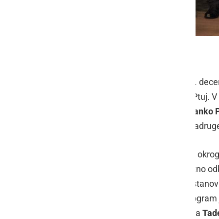
30 let Mlekarske zadruge Ptuj
Mlekarska zadruga Ptuj je v torek, 6. dece
letnico obstoja Mlekarske zadruge Ptuj.
odbora Mlekarske zadruge Ptuj in
Janko P
zgodovini zadruge in o poslovanju zadrug
Mlekarska zadruga Ptuj danes šteje okrog 
Lendave do Trojan in Koroške ter letno od
sledila podelitev zahval in nagrad ustan
zaposlenim v Mlekarski zadrugi. Program je
kulturnem programu pa sta nastopila
Tade