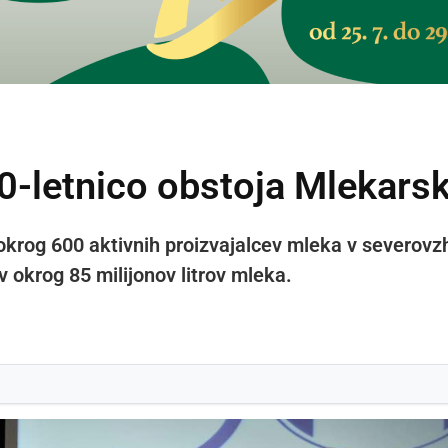
0-letnico obstoja Mlekars
krog 600 aktivnih proizvajalcev mleka v severovzh
 okrog 85 milijonov litrov mleka.