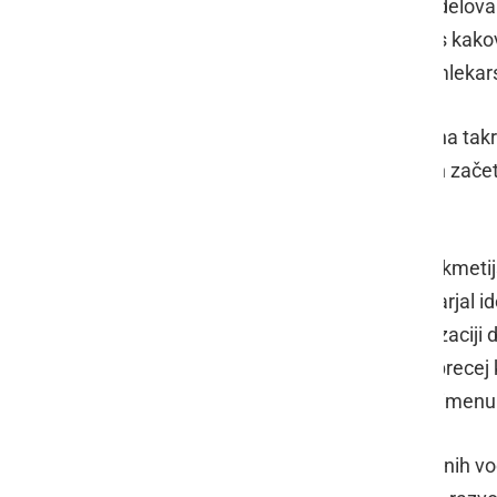
Ivan Čeh
iz Sakušaka si je s svojim delov
medsebojne odnose med člani, ter s kakovo
in razvoju zadruge. Bil je pobudnik mlekar
Marjan Janžekovič
je kot profesor na takr
govedorejo in kot kmetovalec njenih začet
Ptuj
Ivan Brodnjak
je kot strokovnjak za kmetij
Ptuju med kmetovalci vedno zagovarjal ide
eden tistih, ki so že takrat v specializaci
je vedel, da bodo kmetom prinesle precej 
Mlekarske zadruge Ptuj so se mu v imenu v
Podelitev priznanj zaslužnim, v organih vo