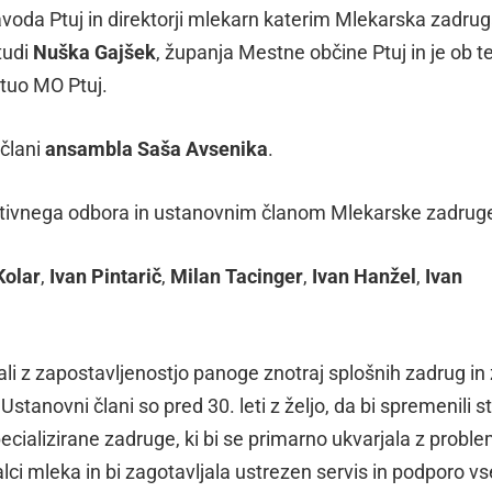
voda Ptuj in direktorji mlekarn katerim Mlekarska zadru
tudi
Nuška Gajšek
, županja Mestne občine Ptuj in je ob te
tatuo MO Ptuj.
 člani
ansambla Saša Avsenika
.
ativnega odbora in ustanovnim članom Mlekarske zadruge
Kolar
,
Ivan Pintarič
,
Milan Tacinger
,
Ivan Hanžel
,
Ivan
čali z zapostavljenostjo panoge znotraj splošnih zadrug in 
Ustanovni člani so pred 30. leti z željo, da bi spremenili st
pecializirane zadruge, ki bi se primarno ukvarjala z proble
alci mleka in bi zagotavljala ustrezen servis in podporo v