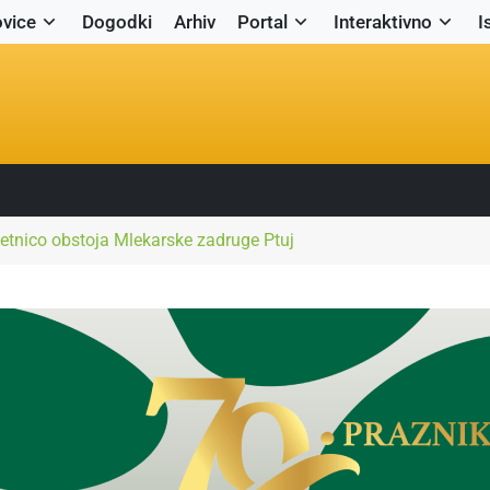
vice
Dogodki
Arhiv
Portal
Interaktivno
I
letnico obstoja Mlekarske zadruge Ptuj