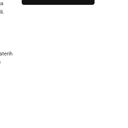
ga
i.
aterih
e