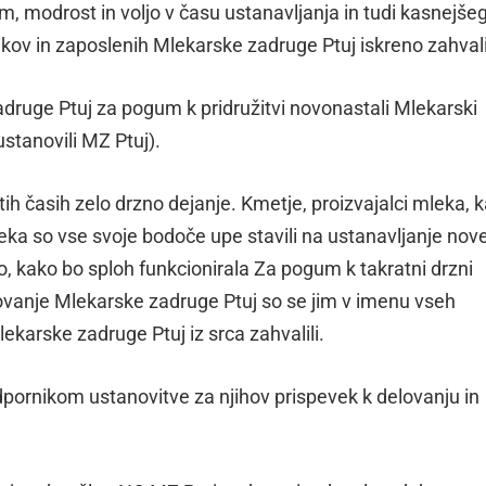
m, modrost in voljo v času ustanavljanja in tudi kasnejše
kov in zaposlenih Mlekarske zadruge Ptuj iskreno zahvalil
ruge Ptuj za pogum k pridružitvi novonastali Mlekarski
ustanovili MZ Ptuj).
stih časih zelo drzno dejanje. Kmetje, proizvajalci mleka, k
leka so vse svoje bodoče upe stavili na ustanavljanje nov
o, kako bo sploh funkcionirala Za pogum k takratni drzni
elovanje Mlekarske zadruge Ptuj so se jim v imenu vseh
ekarske zadruge Ptuj iz srca zahvalili.
pornikom ustanovitve za njihov prispevek k delovanju in