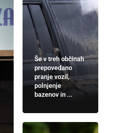
Še v treh občinah
prepovedano
pranje vozil,
polnjenje
bazenov in ...