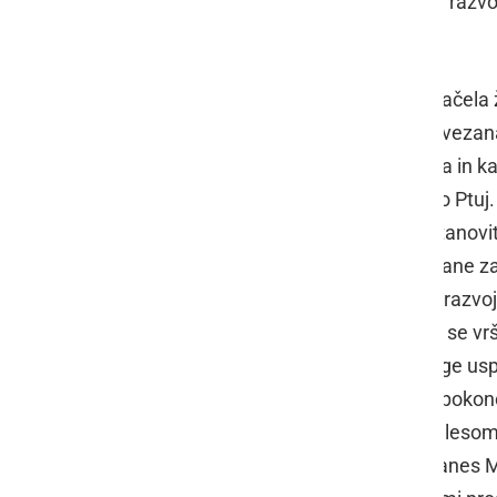
pomembno prispevali k delovanju in razvo
Drago Zupanič
Poklicna pot Draga Zupaniča se je začela 
prva njegova služba je bila tesno povezana
ga je hitro pripeljalo do napredovanja in k
koordinator med KZ Ptuj in Mlekarno Ptuj. Že
hladilnih bazenov in bil pobudnik ustanovi
priložnost za ustanovitev specializirane zadr
ustanovitvi Mlekarske zadruge. Pot razvoj
Pritiski na specializirano zadrugo so se vrš
da je poslovna pot Mlekarske zadruge usp
spremljale na poslovni poti, je ostal pok
pa predan svojemu delu z dušo in telesom
Zaradi njegove drznosti in volje je danes