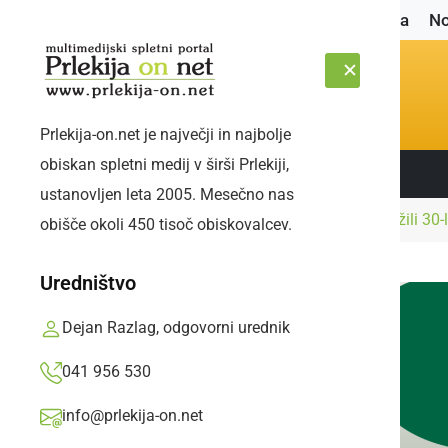
Naslovnica
No
Prlekija-on.net je največji in najbolje
obiskan spletni medij v širši Prlekiji,
Sledite nam:
ČETRTEK, 6. AVGUST 2026
ustanovljen leta 2005. Mesečno nas
Naslovnica
Gospodarstvo
Svečano obeležili 30-
obišče okoli 450 tisoč obiskovalcev.
Uredništvo
Dejan Razlag, odgovorni urednik
041 956 530
info@prlekija-on.net