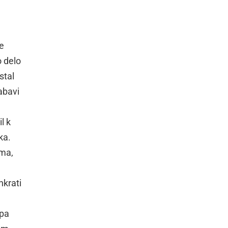
Že
o delo
stal
nabavi
l k
ka.
uma,
hkrati
upa