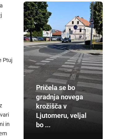
ga
j
 Ptuj
Pričela se bo
gradnja novega
z
krožišča v
vari
Ljutomeru, veljal
mi in
bo ...
sem