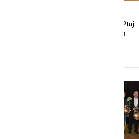
KULTURA IN IZOBRAŽEVANJE
Člani Mlekarske zadruge Ptuj
so se zbrali na 31. občnem
zboru
nedelja, 16. april 2023 ob 11:32