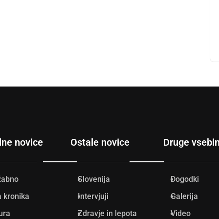
lne novice
Ostale novice
Druge vsebi
žabno
Slovenija
Dogodki
 kronika
Intervjuji
Galerija
ura
Zdravje in lepota
Video