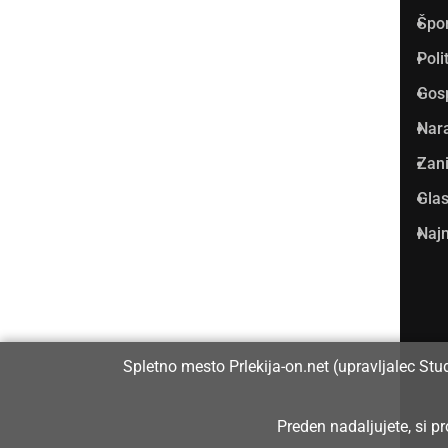
Špo
Vpisan je v razvid medijev, ki
Poli
ga vodi Ministrstvo za kulturo
Gos
Republike Slovenije, pod
Nar
zaporedno številko 1529.
Zani
Glas
Glavni in odgovorni urednik:
Najm
Dejan Razlag
info@prlekija-on.net
Spletno mesto Prlekija-on.net (upravljalec Stu
Preden nadaljujete, si 