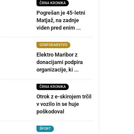
ČRNA KRONIKA
Pogrešan je 45-letni
Matjaž, na zadnje
viden pred enim ...
GOSPODARSTVO
Elektro Maribor z
donacijami podpira
organizacije, ki ...
ČRNA KRONIKA
Otrok z e-skirojem trčil
v vozilo in se huje
poškodoval
ŠPORT