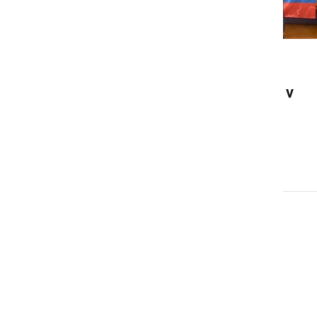
GOSPODARSTVO
Lansko leto eno boljših let v
zgodovini poslovanja
Mlekarske zadruge Ptuj
sobota, 4. julij 2020 ob 22:20