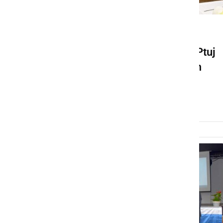
GOSPODARSTVO
Člani Mlekarske zadruge Ptuj
so se zbrali na 30. občnem
zboru
petek, 17. junij 2022 ob 10:50