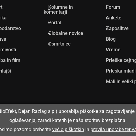
rt
Kolumne in
Forum
komentarji
tika
Ankete
Portal
podarstvo
Zaposlitve
Globalne novice
ava
Blog
Osmrtnice
mivosti
Vreme
ba in film
Prleške cejtn
lajši
Prleška mlad
Mali in veliki 
dioEfekt, Dejan Razlag s.p.) uporablja piškotke za zagotavljanje 
oglaševanja, zaradi katerih je naša storitev brezplačna.
prosimo pozorno preberite
več o piškotkih
in
pravila uporabe ter 