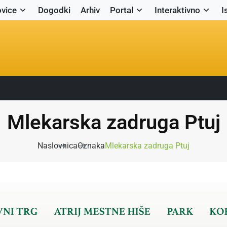
vice
Dogodki
Arhiv
Portal
Interaktivno
I
Mlekarska zadruga Ptuj
Naslovnica
Oznaka
Mlekarska zadruga Ptuj