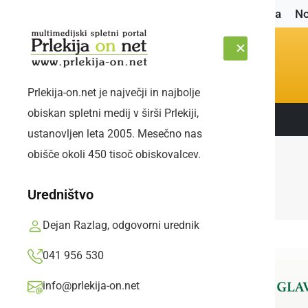
Naslovnica
No
Prlekija-on.net je največji in najbolje
obiskan spletni medij v širši Prlekiji,
Sledite nam:
PETEK, 7. AVGUST 2026
ustanovljen leta 2005. Mesečno nas
obišče okoli 450 tisoč obiskovalcev.
Uredništvo
Dejan Razlag, odgovorni urednik
041 956 530
info@prlekija-on.net