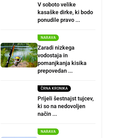
V soboto velike
kasaške dirke, ki bodo
ponudile pravo ...
NARAVA
Zaradi nizkega
vodostaja in
pomanjkanja kisika
prepovedan ...
ČRNA KRONIKA
Prijeli šestnajst tujcev,
ki so na nedovoljen
način ...
NARAVA