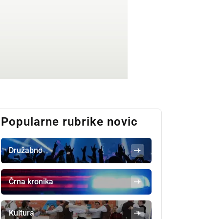
Popularne rubrike novic
Družabno
Črna kronika
Kultura