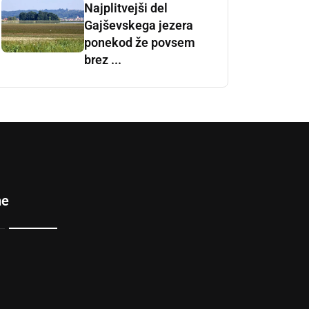
Najplitvejši del
Gajševskega jezera
ponekod že povsem
brez ...
ne