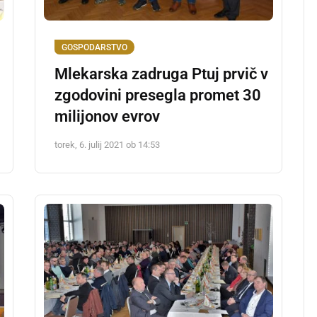
GOSPODARSTVO
Mlekarska zadruga Ptuj prvič v
zgodovini presegla promet 30
milijonov evrov
torek, 6. julij 2021 ob 14:53