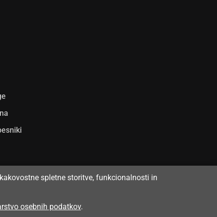
ge
ina
pesniki
kakovostne spletne storitve, funkcionalnosti in
varstvo osebnih podatkov
.