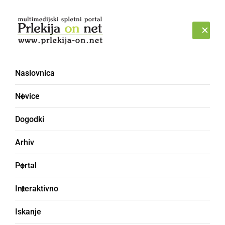
Prijava
PETEK, 7. AVGUST 2026
Naslovnica
Novice
Dogodki
Arhiv
NARAVA
Portal
Letos bomo ponovno
Interaktivno
lahko občudovali komet
Iskanje
s prostim očesom