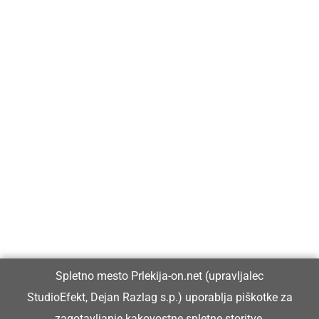
Prlekija-on.net je največji in najbolje obiskan spletni medij v
Prlekiji.
Vpisan je v razvid medijev, ki ga vodi Ministrstvo za kulturo
Republike Slovenije, pod zaporedno številko 1529.
Glavni in odgovorni urednik:
Spletno mesto Prlekija-on.net (upravljalec
Dejan Razlag
StudioEfekt, Dejan Razlag s.p.) uporablja piškotke za
info@prlekija-on.net
zagotavljanje kakovostne spletne storitve,