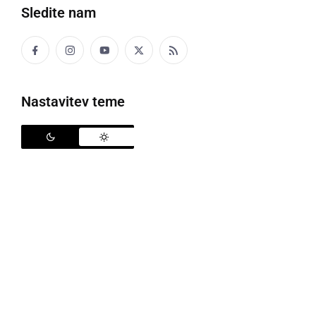
Sledite nam
Nastavitev teme
Komet Neowise, ki smo ga lahko opazovali leta 2020
Letos bomo na našem nebu lahko opazovali kar
nekaj zanimivih astronomskih pojavov. Eden
najzanimivejših bo že v začetku leta, saj bomo lahko
opazovali komet C/2022 E3 ZTF, ki so ga odkrili 2.
marca 2022. Že 12. januarja bo dosegel perihelij,
točko najmanjše oddaljenosti od Sonca, najboljša
vidljivost pa naj bi bila med koncem januarja in