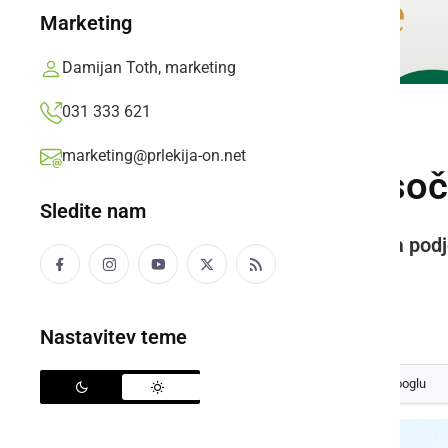
Marketing
Damijan Toth, marketing
031 333 621
GOSPODARSTVO
marketing@prlekija-on.net
Na voljo do tri tiso
Sledite nam
Turistična mala in srednje velika podj
transformacije.
Prlekija-on.net,
torek, 17. januar 2023 ob 11:43
Nastavitev teme
Izberite
Prlekijo
kot svoj prednostni vir na Googlu