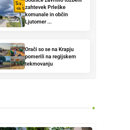
zahtevek Prleške
komunale in občin
Ljutomer ...
Orači so se na Krapju
pomerili na regijskem
tekmovanju