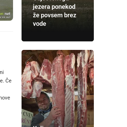
jezera ponekod
že povsem brez
vode
e
ni
de. Če
 nove