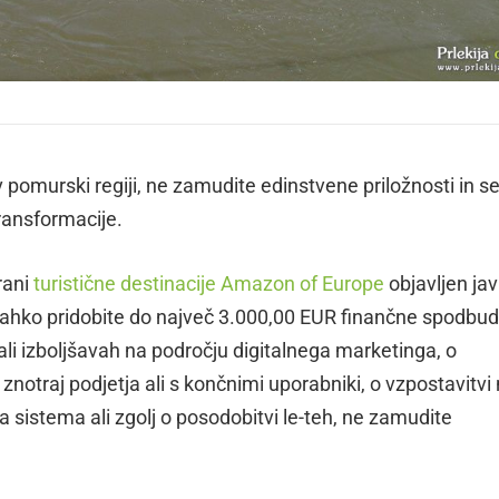
v pomurski regiji, ne zamudite edinstvene priložnosti in s
transformacije.
rani
turistične destinacije Amazon of Europe
objavljen jav
 lahko pridobite do največ 3.000,00 EUR finančne spodbu
li izboljšavah na področju digitalnega marketinga, o
znotraj podjetja ali s končnimi uporabniki, o vzpostavitvi
a sistema ali zgolj o posodobitvi le-teh, ne zamudite