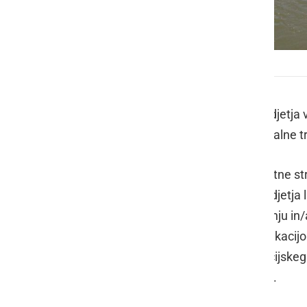
Na voljo je tri tisoč evrov za podjetja
Turistična mala in srednje velika podjetja 
prijavite na javni poziv na temo digitalne 
V ponedeljek je bil na podstrani spletne st
poziv in bo odprt do 03.03.2023. Podjetja
razmišljate o dodatnem izobraževanju in/a
posodobitvah, ki izboljšujejo komunikacijo 
spletne strani, vzpostavitvi rezervacijskeg
edinstvene priložnosti in se prijavite.