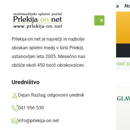
Naslovnica
No
Prlekija-on.net je največji in najbolje
obiskan spletni medij v širši Prlekiji,
Sledite nam:
PETEK, 7. AVGUST 2026
ustanovljen leta 2005. Mesečno nas
Naslovnica
Gospodarstvo
Na voljo do tri tisoč z
obišče okoli 450 tisoč obiskovalcev.
Uredništvo
Dejan Razlag, odgovorni urednik
041 956 530
info@prlekija-on.net