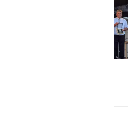
GOSPODARSTVO
Obrtnik leta 2026 je Milan
Horvat