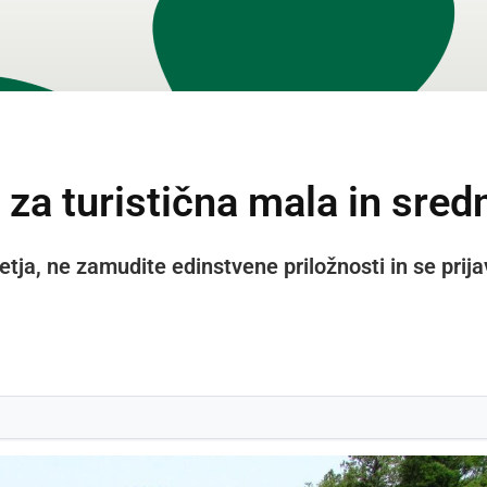
č za turistična mala in sred
etja, ne zamudite edinstvene priložnosti in se prija