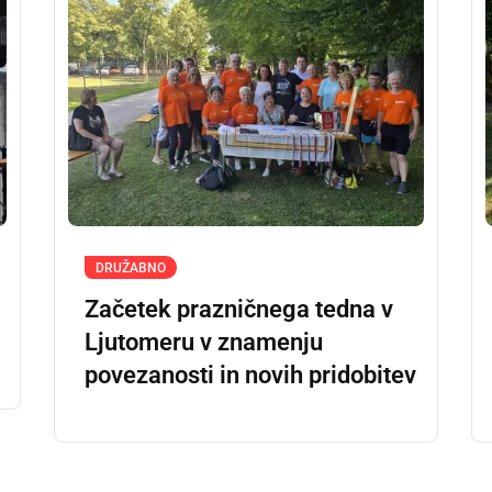
DRUŽABNO
Začetek prazničnega tedna v
Ljutomeru v znamenju
povezanosti in novih pridobitev