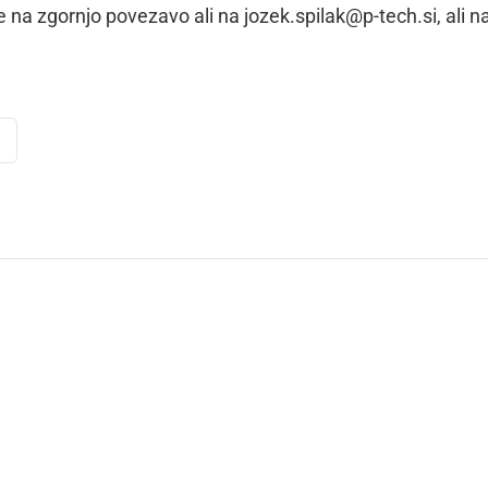
 na zgornjo povezavo ali na jozek.spilak@p-tech.si, ali n
dly