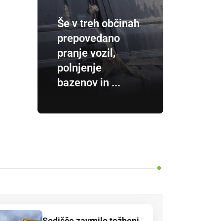
Še v treh občinah
prepovedano
pranje vozil,
polnjenje
bazenov in ...
Sodišče zavrnilo tožbeni