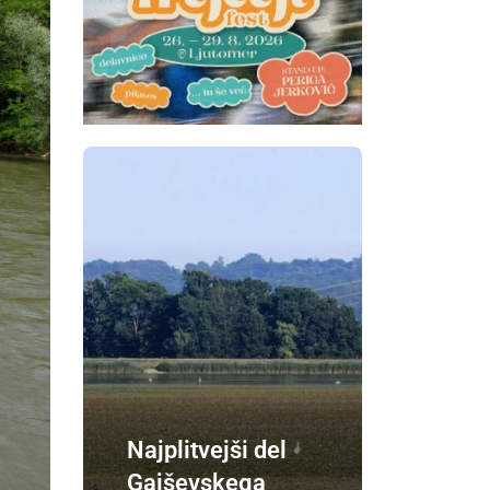
Najplitvejši del
Gajševskega