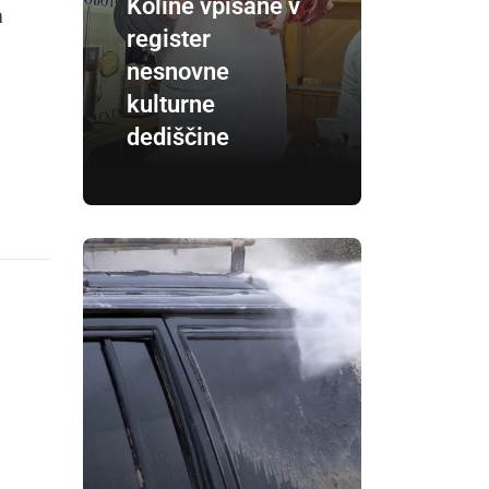
Koline vpisane v
a
register
nesnovne
kulturne
dediščine