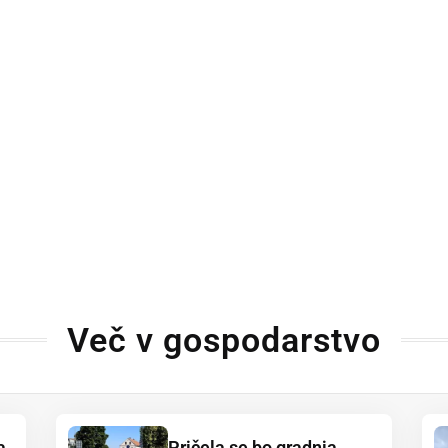
Več v gospodarstvo
a
Pričela se bo gradnja