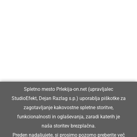
Prlekija-on.net je največji in najbolje obiskan spletni medij v
Prlekiji.
Vpisan je v razvid medijev, ki ga vodi Ministrstvo za kulturo
Republike Slovenije, pod zaporedno številko 1529.
Glavni in odgovorni urednik:
Spletno mesto Prlekija-on.net (upravljalec
Dejan Razlag
StudioEfekt, Dejan Razlag s.p.) uporablja piškotke za
info@prlekija-on.net
zagotavljanje kakovostne spletne storitve,
funkcionalnosti in oglaševanja, zaradi katerih je
naša storitev brezplačna.
Preden nadaljujete, si prosimo pozorno preberite
več