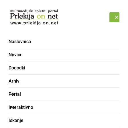
Prijava
SOBOTA, 8. AVGUST 2026
Naslovnica
sredstva
Novice
Dogodki
Arhiv
Portal
Interaktivno
Iskanje
GOSPODARSTVO