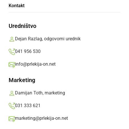
Občina Ljutomer na razpisu pridobila
Kontakt
sredstva za nov prizidek k Vrtcu Ljutomer
Uredništvo
sreda, 29. julij 2026 ob 09:13
Dejan Razlag, odgovorni urednik
041 956 530
GOSPODARSTVO
info@prlekija-on.net
Prenova ZD Ljutomer bo cenejša od
predvidene
Marketing
torek, 26. maj 2026 ob 18:54
Damijan Toth, marketing
031 333 621
marketing@prlekija-on.net
GOSPODARSTVO