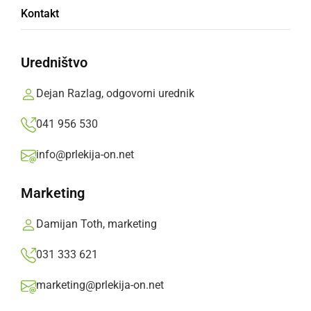
Ministrstvo za zdravje je potrdilo, da je do nižje
Kontakt
vrednosti prišlo zaradi ekonomičnosti
postopkov javnega naročanja.
Uredništvo
Prlekija-on.net,
torek, 26. maj 2026 ob 18:54
Dejan Razlag, odgovorni urednik
»
041 956 530
Izberite
Prlekijo
kot svoj prednostni vir na Googlu
info@prlekija-on.net
Marketing
Damijan Toth, marketing
031 333 621
marketing@prlekija-on.net