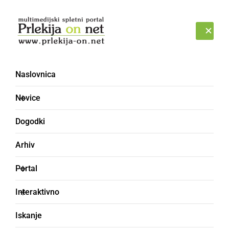
Prijava
PETEK, 7. AVGUST 2026
Naslovnica
Novice
Dogodki
Arhiv
GOSPODARSTVO
Portal
Prenova ZD Ljutomer bo
Interaktivno
cenejša od predvidene
Iskanje