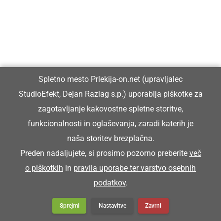
GOSPODARSTVO
Odprli preurejeno pešpot ob reki
Ščavnici v Ljutomeru
Spletno mesto Prlekija-on.net (upravljalec
StudioEfekt, Dejan Razlag s.p.) uporablja piškotke za
zagotavljanje kakovostne spletne storitve,
funkcionalnosti in oglaševanja, zaradi katerih je
naša storitev brezplačna.
Preden nadaljujete, si prosimo pozorno preberite
več
o piškotkih
in
pravila uporabe ter varstvo osebnih
podatkov
.
Sprejmi
Nastavitve
Zavrni