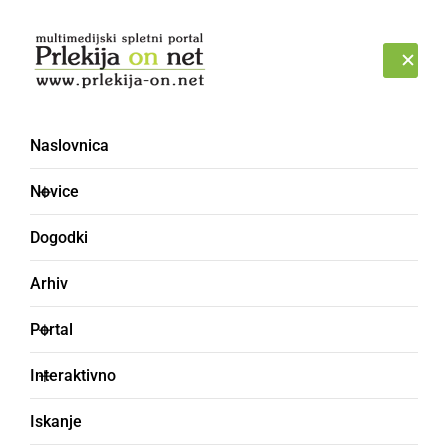
Prijava
SOBOTA, 8. AVGUST 2026
Naslovnica
nadzidava
Novice
Dogodki
Arhiv
Portal
Interaktivno
Iskanje
GOSPODARSTVO