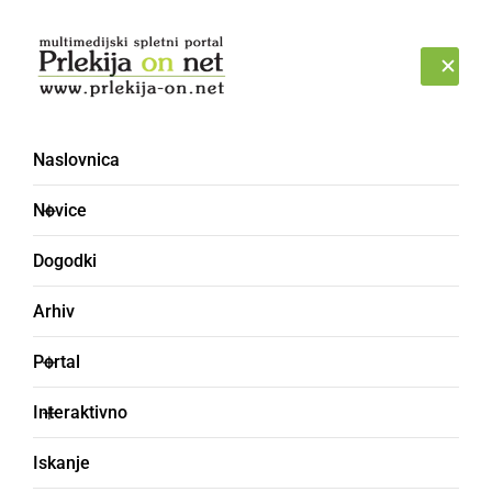
Prijava
PETEK, 7. AVGUST 2026
Naslovnica
Novice
Dogodki
Arhiv
GOSPODARSTVO
Portal
Občina prejela sklep o
Interaktivno
dodelitvi sofinancerskih
Iskanje
sredstev za prizidavo OŠ