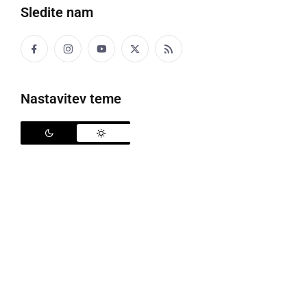
Sledite nam
Nastavitev teme
Vizualizacija prizidave Osnovne šole Cvetka Golarja, foto: Občina Ljutomer
Občina Ljutomer je prejela sklep Ministrstva za
vzgojo in izobraževanje o dodelitvi sofinancerskih
sredstev za pomemben izobraževalni projekt –
prizidavo Osnovne šole Cvetka Golarja Ljutomer.