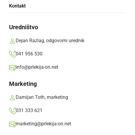
Kontakt
29-letni voznik pri vožnji ni uporabljal čelade.
Uredništvo
Prlekija-on.net,
četrtek, 23. marec 2023 ob 07:47
Dejan Razlag, odgovorni urednik
»
Izberite
Prlekijo
kot svoj prednostni vir na Googlu
041 956 530
info@prlekija-on.net
Marketing
Damijan Toth, marketing
031 333 621
marketing@prlekija-on.net