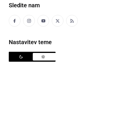
Sledite nam
Motorist se je huje poškodoval
Policisti na ptujskem območju obravnavajo
Nastavitev teme
prometno nesrečo III. kategorije. 29-letni voznik kros
motornega kolesa je med vožnjo zapeljal iz ceste in
trčil v drevesni panj (štor) ter se huje poškodoval.
Motorist pri vožnji ni uporabljal čelade. Izdana mu bo
odločba v hitrem prekrškovnem postopku.
motokros
motor
padec
poškodbe
policija
gozd