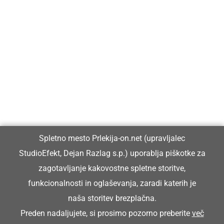
Prlekija-on.net je največji in najbolje obiskan spletni medij v
Prlekiji.
Vpisan je v razvid medijev, ki ga vodi Ministrstvo za kulturo
Republike Slovenije, pod zaporedno številko 1529.
Glavni in odgovorni urednik:
Spletno mesto Prlekija-on.net (upravljalec
Dejan Razlag
StudioEfekt, Dejan Razlag s.p.) uporablja piškotke za
info@prlekija-on.net
zagotavljanje kakovostne spletne storitve,
funkcionalnosti in oglaševanja, zaradi katerih je
naša storitev brezplačna.
Preden nadaljujete, si prosimo pozorno preberite
več