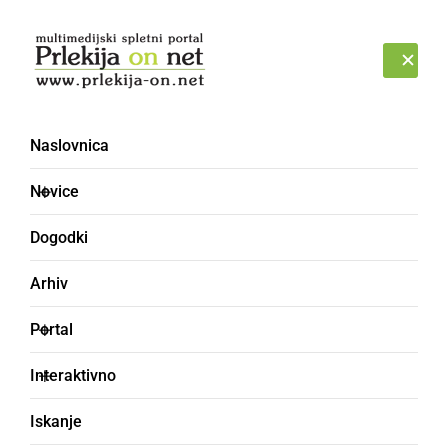
Prijava
ČETRTEK, 6. AVGUST 2026
Naslovnica
Novice
Dogodki
Arhiv
ČRNA KRONIKA
Portal
Motokrosist trčil v
Interaktivno
drevesni štor in se huje
Iskanje
poškodoval