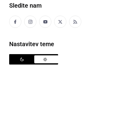
Sledite nam
Izbor za Miss Turizma Slovenije 2022 je bil v Radencih
Nastavitev teme
Vabljene kandidatke, da se prijavite na izbor za
Miss
turizma
, kateri bo potekal 27. maja v Marini
Portorož. Lani je Miss turizma Slovenije postala
Inja
Lebar
, študentka prava iz Turnišča, izbor pa je bil v
Radencih.
Pogoji za sodelovanje na izboru MISS TURIZMA
SLOVENIJE 2023: