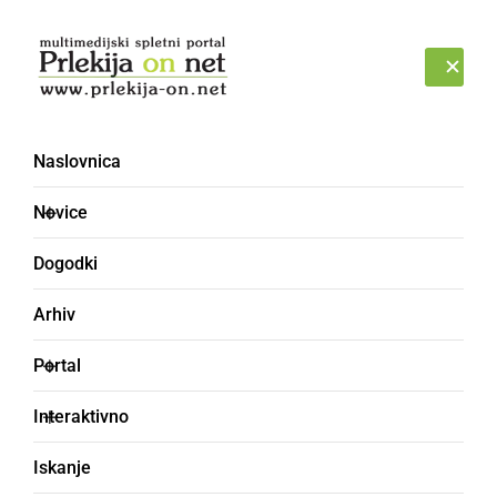
Prijava
PETEK, 7. AVGUST 2026
Naslovnica
Novice
Dogodki
Arhiv
DRUŽABNO
Portal
Dekleta se lahko do
Interaktivno
konca aprila prijavite na
Iskanje
izbor Miss turizma