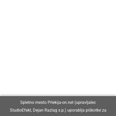
Prlekija-on.net je največji in najbolje obiskan spletni medij v
Prlekiji.
Vpisan je v razvid medijev, ki ga vodi Ministrstvo za kulturo
Republike Slovenije, pod zaporedno številko 1529.
Glavni in odgovorni urednik:
Spletno mesto Prlekija-on.net (upravljalec
Dejan Razlag
StudioEfekt, Dejan Razlag s.p.) uporablja piškotke za
info@prlekija-on.net