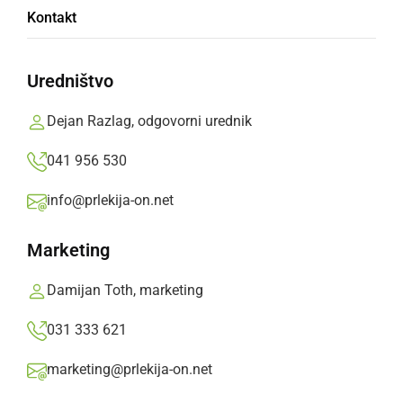
Kontakt
Izbirali bodo naslednico Inje Lebar iz Turnišča,
ki je lani v Radencih bila izbrana za Miss
Uredništvo
turizma.
Dejan Razlag, odgovorni urednik
Prlekija-on.net,
četrtek, 20. april 2023 ob 16:38
041 956 530
info@prlekija-on.net
»
Izberite
Prlekijo
kot svoj prednostni vir na Googlu
Marketing
Damijan Toth, marketing
031 333 621
marketing@prlekija-on.net