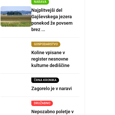
NARAVA
Najplitvejši del
Gajševskega jezera
ponekod že povsem
brez ...
GOSPODARSTVO
Koline vpisane v
register nesnovne
kulturne dediščine
ČRNA KRONIKA
Zagorelo je v naravi
DRUŽABNO
Nepozabno poletje v