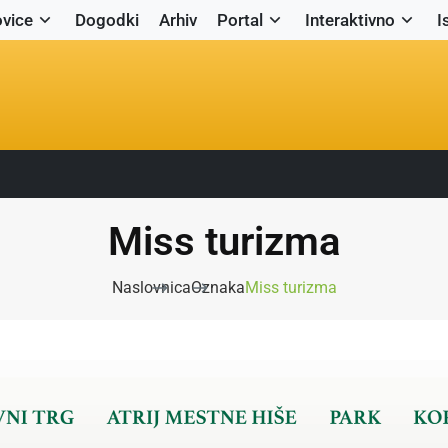
vice
Dogodki
Arhiv
Portal
Interaktivno
I
Miss turizma
Naslovnica
Oznaka
Miss turizma