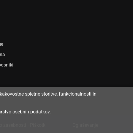
ge
ina
pesniki
kakovostne spletne storitve, funkcionalnosti in
varstvo osebnih podatkov
.
 o zasebnosti
•
Piškotki
Oglaševanje