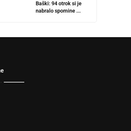
Baški: 94 otrok si je
nabralo spomine ...
ne