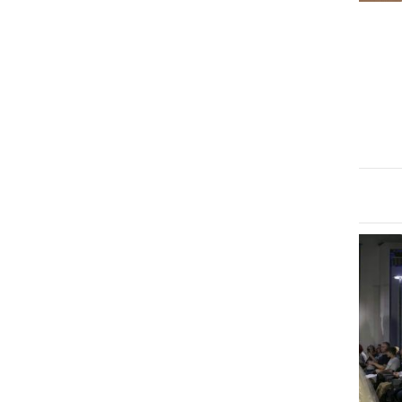
DRUŽABNO
Prekmurka postala Miss
turizma Slovenije 2025
nedelja, 21. september 2025 ob 08:27