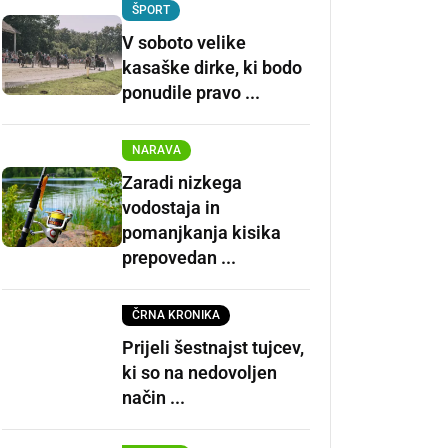
ŠPORT
V soboto velike
kasaške dirke, ki bodo
ponudile pravo ...
NARAVA
Zaradi nizkega
vodostaja in
pomanjkanja kisika
prepovedan ...
ČRNA KRONIKA
Prijeli šestnajst tujcev,
ki so na nedovoljen
način ...