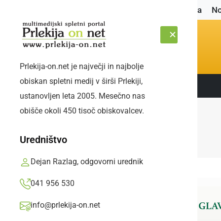
Naslovnica
No
Prlekija-on.net je največji in najbolje
obiskan spletni medij v širši Prlekiji,
Sledite nam:
PETEK, 7. AVGUST 2026
ustanovljen leta 2005. Mesečno nas
obišče okoli 450 tisoč obiskovalcev.
Uredništvo
Dejan Razlag, odgovorni urednik
041 956 530
info@prlekija-on.net