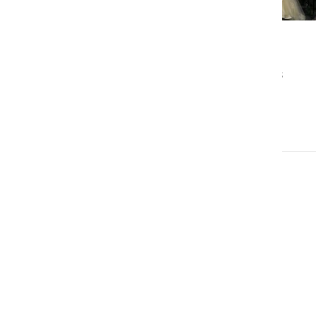
DRUŽABNO
V Radencih so izbrali Miss
Turizma Slovenije 2022
torek, 28. junij 2022 ob 12:33