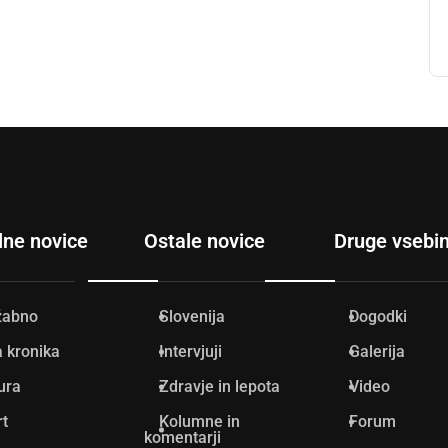
lne novice
Ostale novice
Druge vsebi
žabno
Slovenija
Dogodki
 kronika
Intervjuji
Galerija
ura
Zdravje in lepota
Video
rt
Kolumne in
Forum
komentarji