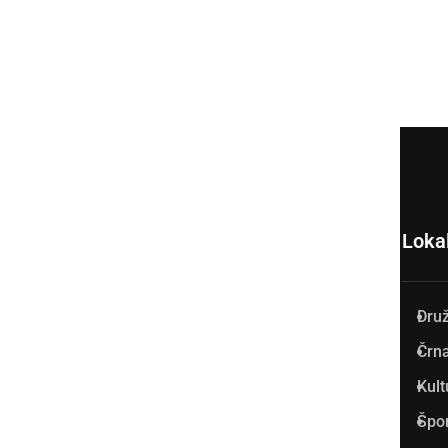
Loka
Dru
Prlekija-on.net je največji in
Črna
najbolje obiskan spletni medij
Kult
v Prlekiji.
Špo