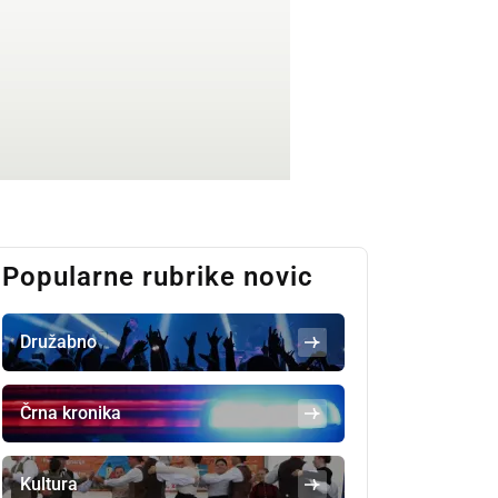
Popularne rubrike novic
Družabno
Črna kronika
Kultura