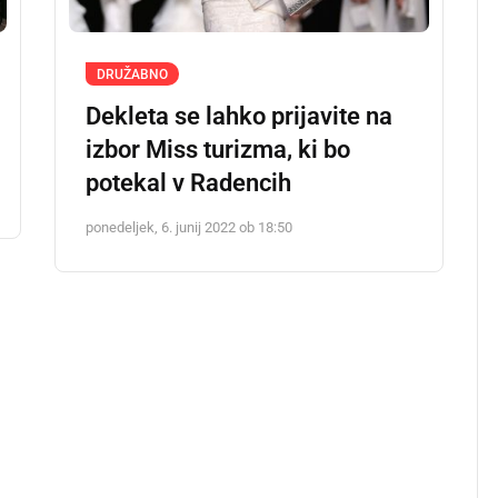
DRUŽABNO
Dekleta se lahko prijavite na
izbor Miss turizma, ki bo
potekal v Radencih
ponedeljek, 6. junij 2022 ob 18:50