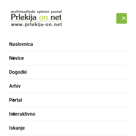
Prijava
PETEK, 7. AVGUST 2026
Naslovnica
Novice
Dogodki
Arhiv
DRUŽABNO
Portal
Prekmurka postala Miss
Interaktivno
turizma Slovenije 2025
Iskanje