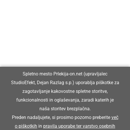
Prlekija-on.net je največji in najbolje obiskan spletni medij v
Prlekiji.
Vpisan je v razvid medijev, ki ga vodi Ministrstvo za kulturo
Republike Slovenije, pod zaporedno številko 1529.
Glavni in odgovorni urednik:
Spletno mesto Prlekija-on.net (upravljalec
Dejan Razlag
StudioEfekt, Dejan Razlag s.p.) uporablja piškotke za
info@prlekija-on.net
zagotavljanje kakovostne spletne storitve,
funkcionalnosti in oglaševanja, zaradi katerih je
naša storitev brezplačna.
Preden nadaljujete, si prosimo pozorno preberite
več
o piškotkih
in
pravila uporabe ter varstvo osebnih