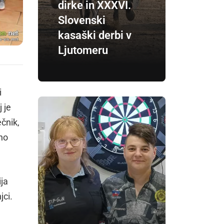
dirke in XXXVI.
Slovenski
kasaški derbi v
Ljutomeru
i
 je
čnik,
tno
ija
jci.