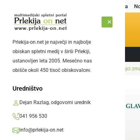
Naslovnica
No
Prlekija-on.net je največji in najbolje
obiskan spletni medij v širši Prlekiji,
Sledite nam:
SOBOTA, 8. AVGUST 2026
ustanovljen leta 2005. Mesečno nas
Naslovnica
Šport
Šahovska sekcija Petanjci zm
obišče okoli 450 tisoč obiskovalcev.
Uredništvo
Dejan Razlag, odgovorni urednik
041 956 530
info@prlekija-on.net