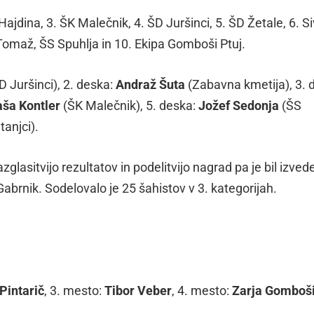
jdina, 3. ŠK Malečnik, 4. ŠD Juršinci, 5. ŠD Žetale, 6. Si
i Tomaž, ŠS Spuhlja in 10. Ekipa Gomboši Ptuj.
D Juršinci), 2. deska:
Andraž Šuta
(Zabavna kmetija), 3. 
aša Kontler
(ŠK Malečnik), 5. deska:
Jožef Sedonja
(ŠS
anjci).
zglasitvijo rezultatov in podelitvijo nagrad pa je bil izved
abrnik. Sodelovalo je 25 šahistov v 3. kategorijah.
Pintarič
, 3. mesto:
Tibor Veber
, 4. mesto:
Zarja Gomboš