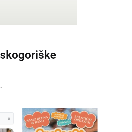
nskogoriške
.
»