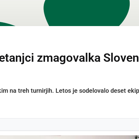
etanjci zmagovalka Slove
im na treh turnirjih. Letos je sodelovalo deset ekip