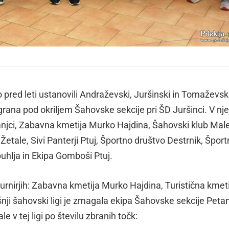
pred leti ustanovili Andraževski, Juršinski in Tomaževsk
digrana pod okriljem Šahovske sekcije pri ŠD Juršinci. V njej
anjci, Zabavna kmetija Murko Hajdina, Šahovski klub Male
Žetale, Sivi Panterji Ptuj, Športno društvo Destrnik, Špor
uhlja in Ekipa Gomboši Ptuj.
 turnirjih: Zabavna kmetija Murko Hajdina, Turistična kmet
nji šahovski ligi je zmagala ekipa Šahovske sekcije Petan
le v tej ligi po številu zbranih točk: