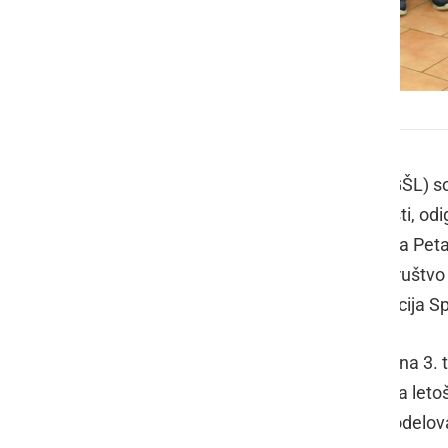
16. Slovenskogoriška šahovska liga
Slovenskogoriško šahovsko ligo (SGŠL) so 
šahisti. Letošnja je bila že 16. po vrsti, o
sodelovalo 10 ekip: Šahovska sekcija Pet
Športno društvo Juršinci, Športno društvo 
društvo Sveti Tomaž, Šahovska sekcija Sp
Odigrano je bilo 9 kol vsak z vsakim na 3.
Amur Bodkovci in pri Sv. Tomažu. Na letoš
Zaključni vrsti red vseh ekip, ki so sodelova