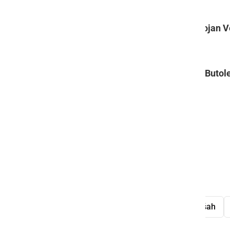
Do 60 let
1. mesto:
David Murko
, 2. mesto:
Bojan V
Nad 60 let
1. mesto:
Igor Iljaž
, 2.mesto:
Anton Butol
Najmlajša udeleženka SGŠL
Zarja Gomboši
Anton Lajh
Foto: Ivan Trunk
Slovenskogoriška šahovska liga
šah