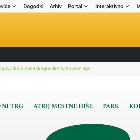
vice
Dogodki
Arhiv
Portal
Interaktivno
I
agovalka Slovenskogoriške šahovske lige