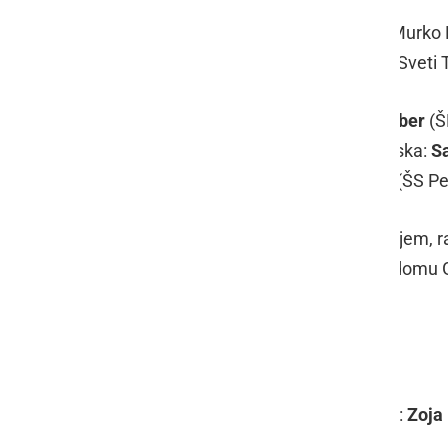
1. ŠS Petajnci, 2. Zabavna kmetija Murko Ha
Panterji Ptuj, 7. ŠD Desternik, 8. ŠD Svet
Najboljše deske: 1. deska:
Bojan Veber
(Š
Branko Sedlašek
(ŠD Žetale), 4. deska:
S
Petanjci), 6. deska:
Andre Keglevič
(ŠS Pet
Zaključek lige s hitropoteznim turnirjem, ra
nedeljo, 7. maja 2023, v gasilskem domu G
Rezultati:
Do 15 let
1. mesto:
Tom Crnjakovič
, 2. mesto:
Zoja 