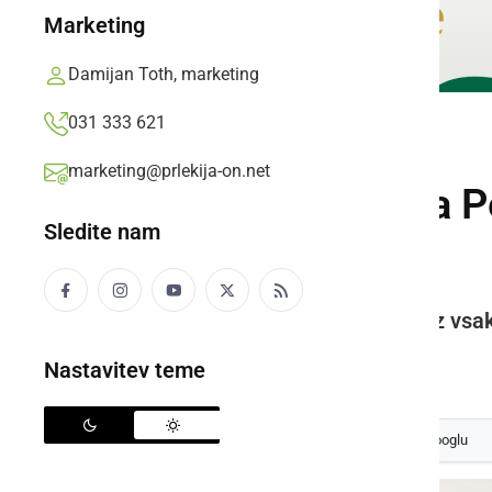
Marketing
Damijan Toth, marketing
031 333 621
ŠPORT
marketing@prlekija-on.net
Šahovska sekcija P
Sledite nam
šahovske lige
Odigrano je bilo devet kol vsak z vsak
Prlekija-on.net,
sobota, 13. maj 2023 ob 11:24
Nastavitev teme
Izberite
Prlekijo
kot svoj prednostni vir na Googlu