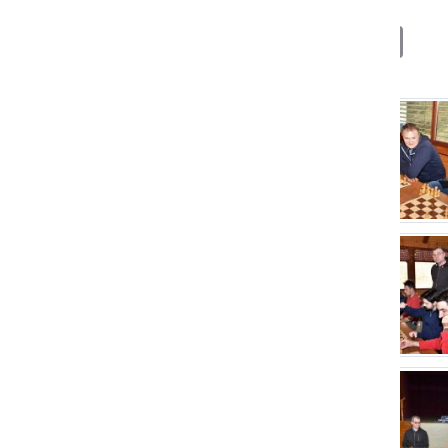
Deli
Facebook
X
Messenger
WhatsApp
Copy
PrintFrien
Email
Link