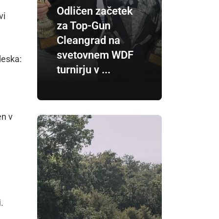
Odličen začetek
vi
za Top-Gun
Cleangrad na
svetovnem WDF
deska:
turnirju v ...
en v
i
.