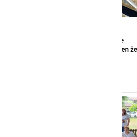
GOSPODARSTVO
Zaključek gradnje atletske
steze v Podgorcih predviden ž
v tem mesecu
sreda, 23. julij 2025 ob 16:35