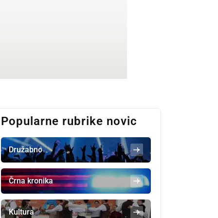
Popularne rubrike novic
Družabno
Črna kronika
Kultura