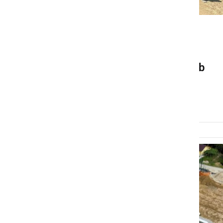
GOSPODARSTVO
Zaključek enega največjih
protipoplavnih projektov ob
Muri
četrtek, 28. maj 2026 ob 08:45