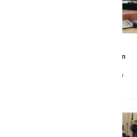
KULTURA IN IZOBRAŽEVANJE
6. praznik KS Stročja vas in
zaključek šolskega leta
2023/2024 OŠ Stročja vas
petek, 21. junij 2024 ob 13:13