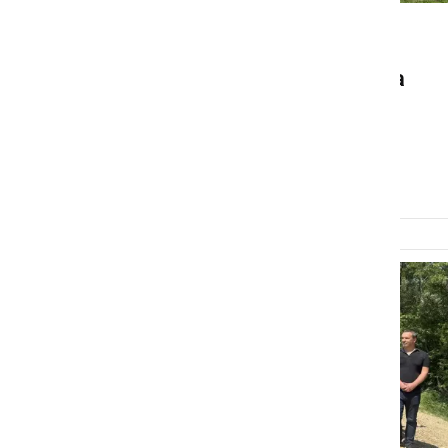
ŠPORT
Zaključek predtekmovanja
poletne lige ŠZ Ljutomer v
odbojki na mivki
petek, 19. junij 2026 ob 12:52