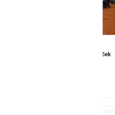
KULTURA IN IZOBRAŽEVANJE
V Ljutomeru izvedli zaključek
literarnega natečaja
Spominska obeležja
pripovedujejo
sobota, 27. april 2024 ob 08:47