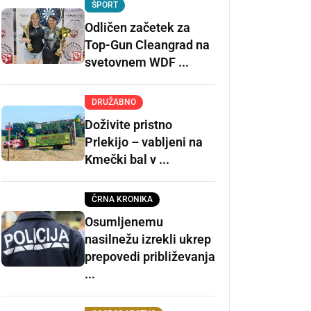
ŠPORT
Odličen začetek za
Top-Gun Cleangrad na
svetovnem WDF ...
DRUŽABNO
Doživite pristno
Prlekijo – vabljeni na
Kmečki bal v ...
ČRNA KRONIKA
Osumljenemu
nasilnežu izrekli ukrep
prepovedi približevanja
...