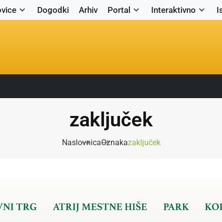
vice
Dogodki
Arhiv
Portal
Interaktivno
I
zaključek
Naslovnica
Oznaka
zaključek