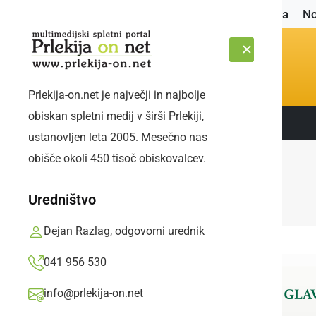
Naslovnica
No
Prlekija-on.net je največji in najbolje
obiskan spletni medij v širši Prlekiji,
Sledite nam:
SOBOTA, 8. AVGUST 2026
ustanovljen leta 2005. Mesečno nas
obišče okoli 450 tisoč obiskovalcev.
Uredništvo
Dejan Razlag, odgovorni urednik
041 956 530
info@prlekija-on.net