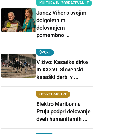
KULTURA IN IZOBRAŽEVANJE
Janez Viher s svojim
dolgoletnim
delovanjem
pomembno ...
ŠPORT
V živo: Kasaške dirke
in XXXVI. Slovenski
kasaški derbi v ...
GOSPODARSTVO
Elektro Maribor na
Ptuju podprl delovanje
dveh humanitarnih ...