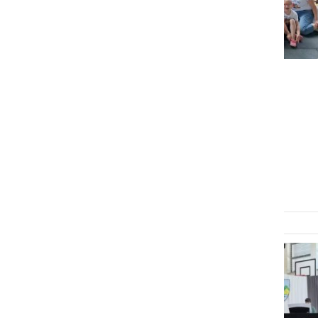
NAJMLAJŠI
Slovo od vrtca Križevci ob
zaključku predšolskega
obdobja
sreda, 18. junij 2025 ob 15:46