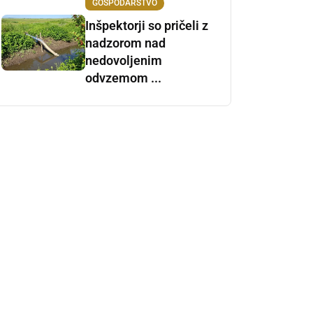
GOSPODARSTVO
Inšpektorji so pričeli z
nadzorom nad
nedovoljenim
odvzemom ...