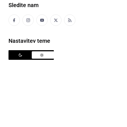
Sledite nam
Udeleženci dogodka na Muri, foto: Ministrstvo za naravne vire in prostor
Nastavitev teme
Minister za naravne vire in prostor
Jože Novak
je v
sredo v Prekmurju slovesno odprl visokovodni nasip
Krog–Petanjci, s čimer se zaključuje eden največjih
sklopov ukrepov za zmanjševanje poplavne
ogroženosti v Sloveniji.
Projekt obsega nadvišanje in dograditev
visokovodnih nasipov, izboljšanje stanja narave ter
povečanje odpornosti prostora na poplave. Gre za