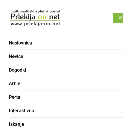
Prijava
SOBOTA, 8. AVGUST 2026
Naslovnica
Novice
Dogodki
Arhiv
GOSPODARSTVO
Portal
Zaključek enega
Interaktivno
največjih protipoplavnih
Iskanje
projektov ob Muri