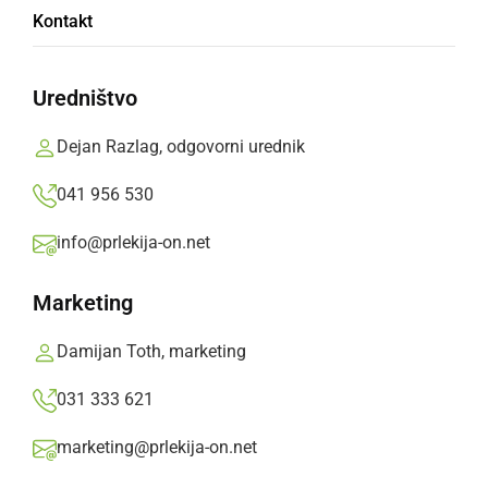
Kontakt
Z več kot 20 kilometri novih in nadvišanih
nasipov je zaključen eden največjih
Uredništvo
protipoplavnih projektov v državi.
Dejan Razlag, odgovorni urednik
Prlekija-on.net,
četrtek, 28. maj 2026 ob 08:45
041 956 530
info@prlekija-on.net
»
Izberite
Prlekijo
kot svoj prednostni vir na Googlu
Marketing
Damijan Toth, marketing
031 333 621
marketing@prlekija-on.net