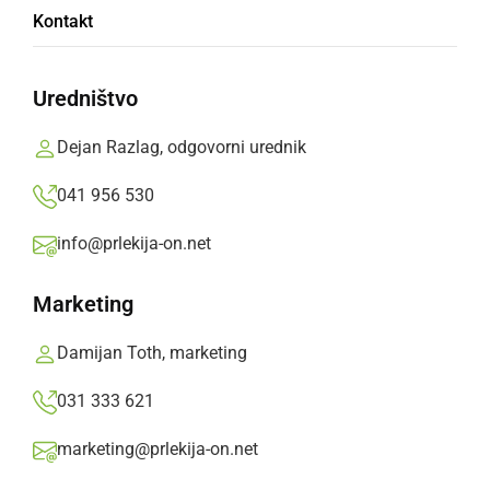
Zaključek enega največjih protipoplavnih
Kontakt
projektov ob Muri
Uredništvo
četrtek, 28. maj 2026 ob 08:45
Dejan Razlag, odgovorni urednik
041 956 530
ČRNA KRONIKA
info@prlekija-on.net
Iskalna akcija za pogrešano osebo ob Muri
brez uspeha
Marketing
sreda, 27. maj 2026 ob 15:51
Damijan Toth, marketing
031 333 621
marketing@prlekija-on.net
NARAVA