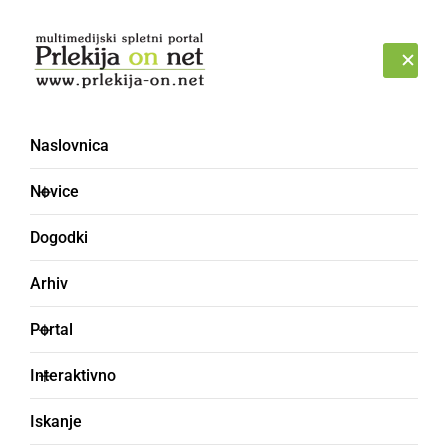
Prijava
NEDELJA, 9. AVGUST 2026
Naslovnica
Mura
Novice
Dogodki
Arhiv
Portal
Interaktivno
Iskanje
GOSPODARSTVO