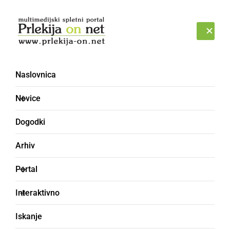
Prijava
ČETRTEK, 6. AVGUST 2026
Naslovnica
Novice
Dogodki
Arhiv
ČRNA KRONIKA
Portal
V iskalni akciji preiskali
Interaktivno
območje ob Muri, a
Iskanje
pogrešane osebe niso