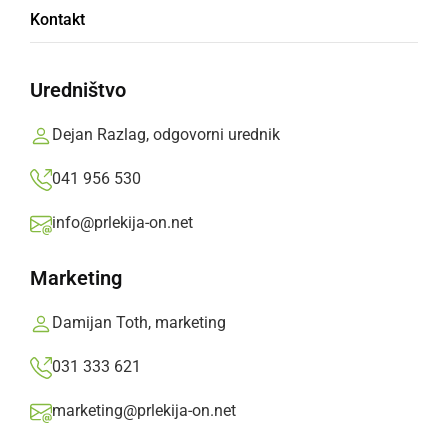
Kontakt
našli
Uredništvo
Vse, ki bi imeli kakršnekoli informacije o
pogrešanem prosijo, da jim to sporočite na
Dejan Razlag, odgovorni urednik
telefonsko številko 113, na najbližjo policijsko
041 956 530
postajo ali na anonimni telefon policije 080
1200.
info@prlekija-on.net
Prlekija-on.net,
torek, 3. marec 2026 ob 13:26
Marketing
Damijan Toth, marketing
»
Izberite
Prlekijo
kot svoj prednostni vir na Googlu
031 333 621
marketing@prlekija-on.net
Poteka iskalna akcija