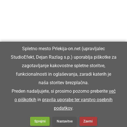
Vpisan je v razvid medijev, ki ga vodi Ministrstvo za kulturo
Republike Slovenije, pod zaporedno številko 1529.
Glavni in odgovorni urednik:
Spletno mesto Prlekija-on.net (upravljalec
Dejan Razlag
StudioEfekt, Dejan Razlag s.p.) uporablja piškotke za
info@prlekija-on.net
zagotavljanje kakovostne spletne storitve,
funkcionalnosti in oglaševanja, zaradi katerih je
naša storitev brezplačna.
Preden nadaljujete, si prosimo pozorno preberite
več
o piškotkih
in
pravila uporabe ter varstvo osebnih
© Prlekija-on.net | 2005 - 2026 | Vse pravice pridržane |
podatkov
.
info@prlekija-on.net
Splošni pogoji
•
Izjava o zasebnosti
•
Piškotki
Oglaševanje
Sprejmi
Nastavitve
Zavrni