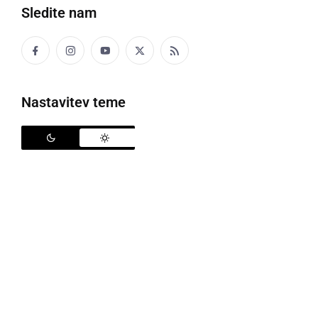
Sledite nam
Kot smo na našem portalu že poročali, ob reki Muri
poteka iskanje pogrešane osebe z območja občine
Razkrižje. Osebni avtomobil pogrešanega je bil
najden pred mostom čez reko Muro iz smeri
Nastavitev teme
Razkrižja.
Upravna enota za reševanje in zaščito obvešča, da je
v ponedeljek, 2.3.2026 ob 7.54 je v naselju Gornja
Bistrica, občina Črenšovci, pod vodstvom policije
potekala iskalna akcija za pogrešano osebo. V iskalni
akciji so sodelovali gasilci PGD Gornja in Dolnja
Bistrica, potapljači Murska Sobota, vodniki
reševalnih psov pri Kinološki zvezi Slovenije in Zveze
vodnikov reševalnih psov Štajerska.