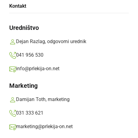
53-letnik, ki boleha za demenco, odšel iz
Kontakt
bolnišnice neznano kam
Uredništvo
sobota, 2. maj 2026 ob 11:53
Dejan Razlag, odgovorni urednik
041 956 530
ČRNA KRONIKA
info@prlekija-on.net
Aktivirali helikopter, iskali so pogrešano
osebo
Marketing
petek, 1. maj 2026 ob 18:20
Damijan Toth, marketing
031 333 621
marketing@prlekija-on.net
ČRNA KRONIKA