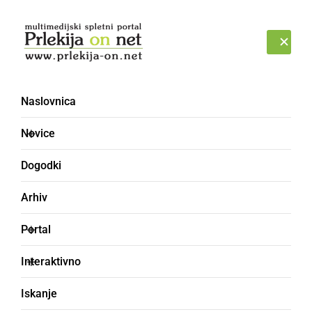
Prijava
NEDELJA, 9. AVGUST 2026
Naslovnica
iskalna akcija
Novice
Dogodki
Arhiv
Portal
Interaktivno
Iskanje
ČRNA KRONIKA