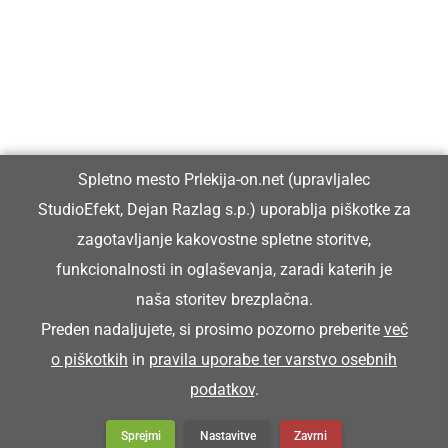
Prlekiji.
Vpisan je v razvid medijev, ki ga vodi Ministrstvo za kulturo
Republike Slovenije, pod zaporedno številko 1529.
Glavni in odgovorni urednik:
Spletno mesto Prlekija-on.net (upravljalec
Dejan Razlag
StudioEfekt, Dejan Razlag s.p.) uporablja piškotke za
info@prlekija-on.net
zagotavljanje kakovostne spletne storitve,
funkcionalnosti in oglaševanja, zaradi katerih je
naša storitev brezplačna.
Preden nadaljujete, si prosimo pozorno preberite
več
o piškotkih
in
pravila uporabe ter varstvo osebnih
© Prlekija-on.net | 2005 - 2026 | Vse pravice pridržane |
podatkov
.
info@prlekija-on.net
Splošni pogoji
•
Izjava o zasebnosti
•
Piškotki
Oglaševanje
Sprejmi
Nastavitve
Zavrni