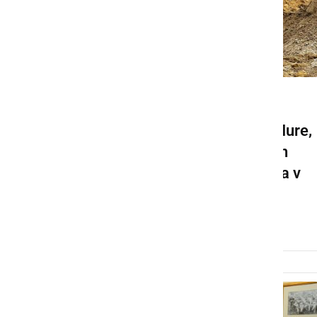
GOSPODARSTVO
Minister obiskal porečje Mure,
kjer se bo v prihodnjih letih
zgodila največja investicija v
nasipe
sreda, 20. november 2024 ob 11:12