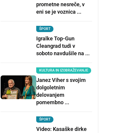
prometne nesreče, v
eni se je voznica ...
ŠPORT
Igralke Top-Gun
Cleangrad tudi v
soboto navdušile na ...
KULTURA IN IZOBRAŽEVANJE
Janez Viher s svojim
dolgoletnim
delovanjem
pomembno ...
ŠPORT
Video: Kasaške dirke