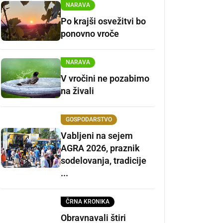
NARAVA
Po krajši osvežitvi bo
ponovno vroče
NARAVA
V vročini ne pozabimo
na živali
GOSPODARSTVO
Vabljeni na sejem
AGRA 2026, praznik
sodelovanja, tradicije
...
ČRNA KRONIKA
Obravnavali štiri