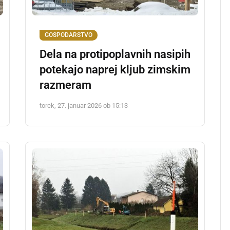
GOSPODARSTVO
Dela na protipoplavnih nasipih
potekajo naprej kljub zimskim
razmeram
torek, 27. januar 2026 ob 15:13