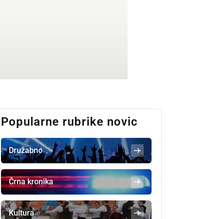
Popularne rubrike novic
Družabno
Črna kronika
Kultura