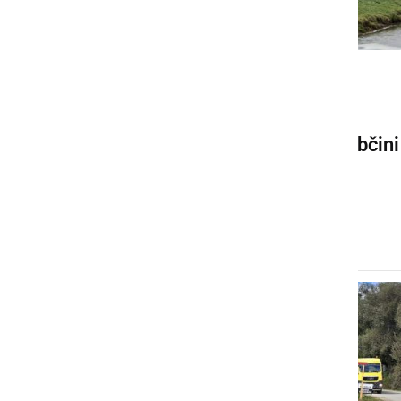
GOSPODARSTVO
Tako napreduje gradnja
protipoplavnih nasipov v občini
Razkrižje
petek, 26. december 2025 ob 10:23