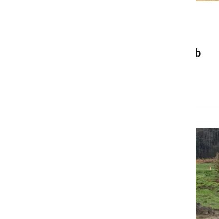
GOSPODARSTVO
Zaključek enega največjih
protipoplavnih projektov ob
Muri
četrtek, 28. maj 2026 ob 08:45