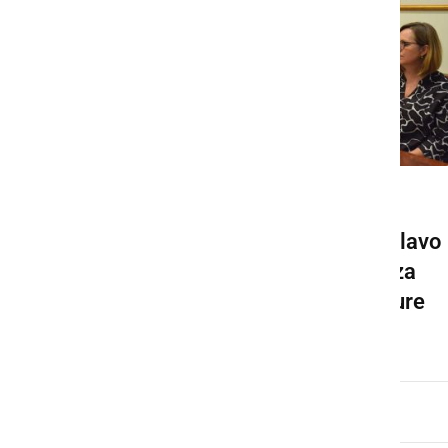
GOSPODARSTVO
Podpisali pogodbo za izdelavo
projektne dokumentacije za
visokovodni nasip reke Mure
torek, 20. september 2022 ob 08:58