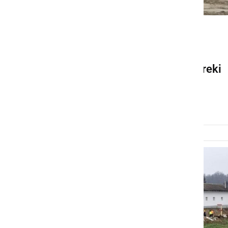
GOSPODARSTVO
Pričela se je gradnja
visokovodnega nasipa ob reki
Muri v 2. sklopu
četrtek, 5. februar 2026 ob 15:34