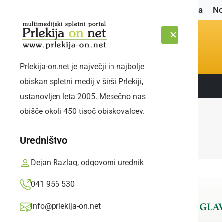
Naslovnica
No
Prlekija-on.net je največji in najbolje
obiskan spletni medij v širši Prlekiji,
Sledite nam:
NEDELJA, 9. AVGUST 2026
ustanovljen leta 2005. Mesečno nas
obišče okoli 450 tisoč obiskovalcev.
Uredništvo
Dejan Razlag, odgovorni urednik
041 956 530
info@prlekija-on.net