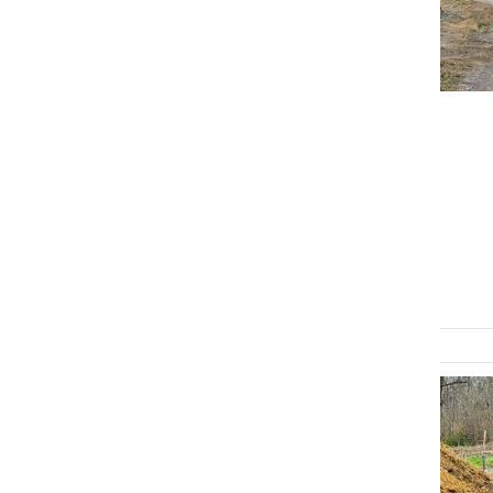
GOSPODARSTVO
V teku je gradnja
visokovodnega nasipa za
zaščito pred poplavami
petek, 10. oktober 2025 ob 09:59