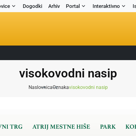
vice
Dogodki
Arhiv
Portal
Interaktivno
I
visokovodni nasip
Naslovnica
Oznaka
visokovodni nasip