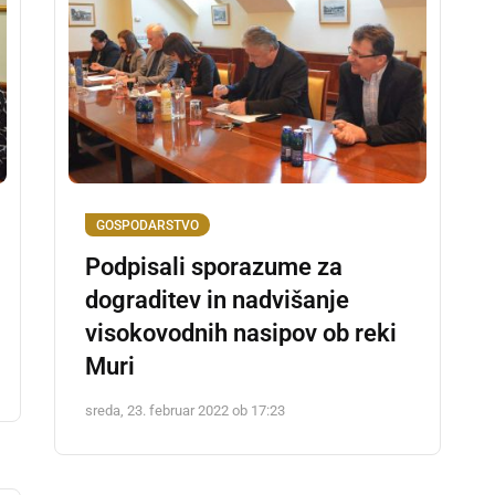
GOSPODARSTVO
Podpisali sporazume za
dograditev in nadvišanje
visokovodnih nasipov ob reki
Muri
sreda, 23. februar 2022 ob 17:23