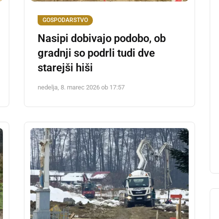
GOSPODARSTVO
Nasipi dobivajo podobo, ob
gradnji so podrli tudi dve
starejši hiši
nedelja, 8. marec 2026 ob 17:57