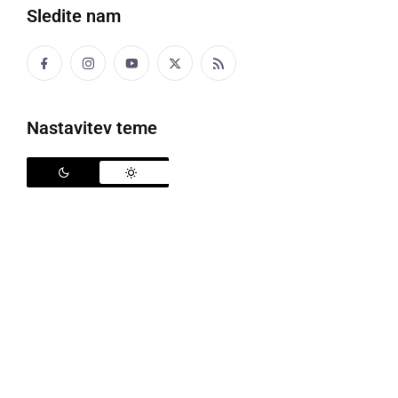
Sledite nam
Nastavitev teme
Podpis sporazuma
Dvorec Jeruzalem je bil prizorišče podpisa
sporazumov o skupni izvedbi investicij: Dograditev in
nadvišanje visokovodnih nasipov ob reki Muri, na
območju občin Ljutomer, Tišina, Črenšovci in
Radenci, ki bodo financirane iz Nacionalnega načrta