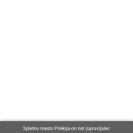
Prlekija-on.net je največji in najbolje obiskan spletni medij v
Prlekiji.
Vpisan je v razvid medijev, ki ga vodi Ministrstvo za kulturo
Republike Slovenije, pod zaporedno številko 1529.
Glavni in odgovorni urednik:
Spletno mesto Prlekija-on.net (upravljalec
Dejan Razlag