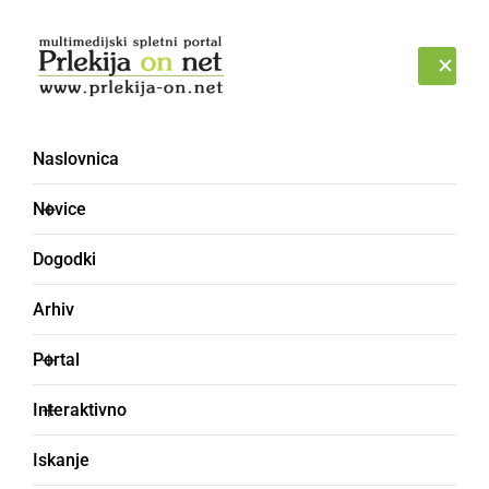
Prijava
SOBOTA, 8. AVGUST 2026
Naslovnica
Novice
Dogodki
Arhiv
GOSPODARSTVO
Portal
Podpisali sporazume za
Interaktivno
dograditev in nadvišanje
Iskanje
visokovodnih nasipov