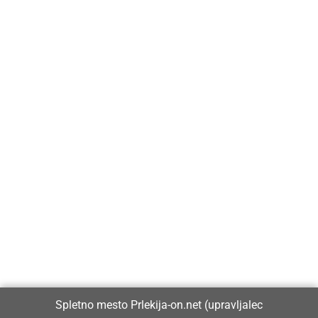
Prlekija-on.net je največji in najbolje obiskan spletni medij v
Prlekiji.
Vpisan je v razvid medijev, ki ga vodi Ministrstvo za kulturo
Republike Slovenije, pod zaporedno številko 1529.
Glavni in odgovorni urednik:
Spletno mesto Prlekija-on.net (upravljalec
Dejan Razlag