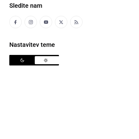
Sledite nam
Nastavitev teme
Minister na delovnem obisku ob porečju Mure, foto: Ministrstvo za naravne
vire in prostor
Minister za naravne vire in prostor
Jože Novak
se je
v torek mudil ob porečjih Mure, Ščavnice in Ledave
ter se popoldne v Murski Soboti srečal s
tamkajšnjimi župani. Največ pozornosti so posvetili