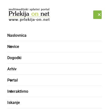
Prijava
NEDELJA, 9. AVGUST 2026
Naslovnica
Novice
Dogodki
Arhiv
GOSPODARSTVO
Portal
Minister obiskal porečje
Interaktivno
Mure, kjer se bo v
Iskanje
prihodnjih letih zgodila