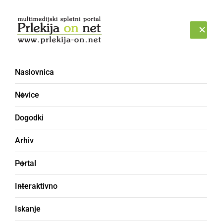
Prijava
PETEK, 7. AVGUST 2026
Naslovnica
Novice
Dogodki
Arhiv
GLASBA IN FILM
Portal
Ansambel Refren
Interaktivno
predstavlja svojo peto
Iskanje
avtorsko skladbo, polko