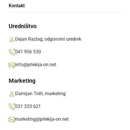
Kontakt
z naslovom Če vedel bi
Uredništvo
Refrenovci, ki prihajajo s štajerskega konca
Slovenije, pojejo in igrajo že deveto leto.
Dejan Razlag, odgovorni urednik
Prlekija-on.net,
sreda, 21. junij 2023 ob 10:27
041 956 530
info@prlekija-on.net
»
Izberite
Prlekijo
kot svoj prednostni vir na Googlu
Marketing
Damijan Toth, marketing
031 333 621
marketing@prlekija-on.net