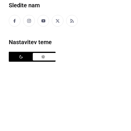
Sledite nam
Ansambel Refren
Nastavitev teme
Ansambel Refren
so nedavno predstavili svojo peto
avtorsko skladbo, polko z naslovom
Če vedel bi
.
Melodijo za skladbo je ustvarila
Anja Zorjan
,
besedilo je dodala njena sestra
Jasmina Zorjan
,
aranžma pa sta skupaj ustvarila
Aljaž Zlodej
in
Anja
Zorjan
.
"
Upamo, da bo poslušalcem naša skladba, za katero
smo pod taktirko našega Aljaža (snemanje in