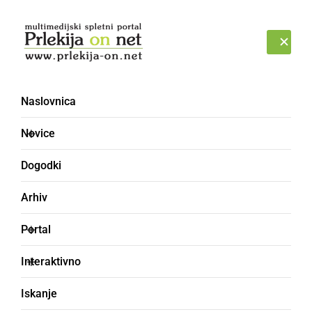
Prijava
PETEK, 7. AVGUST 2026
Naslovnica
pesem
Novice
Dogodki
Arhiv
Portal
Interaktivno
Iskanje
GLASBA IN FILM