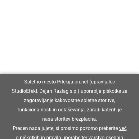
Prlekija-on.net je največji in najbolje obiskan spletni medij v
Prlekiji.
Vpisan je v razvid medijev, ki ga vodi Ministrstvo za kulturo
Republike Slovenije, pod zaporedno številko 1529.
Glavni in odgovorni urednik:
Spletno mesto Prlekija-on.net (upravljalec
Dejan Razlag
StudioEfekt, Dejan Razlag s.p.) uporablja piškotke za
info@prlekija-on.net
zagotavljanje kakovostne spletne storitve,
funkcionalnosti in oglaševanja, zaradi katerih je
naša storitev brezplačna.
Preden nadaljujete, si prosimo pozorno preberite
več
o piškotkih
in
pravila uporabe ter varstvo osebnih