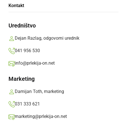
Skupina FRISHKI predstavlja novo pesem
Kontakt
»Odrasti«
Uredništvo
sobota, 25. julij 2026 ob 12:34
Dejan Razlag, odgovorni urednik
041 956 530
GLASBA IN FILM
info@prlekija-on.net
Ansambel Fekonja izdali novo polko z
naslovom »Gravitacije ni«
Marketing
petek, 17. julij 2026 ob 20:30
Damijan Toth, marketing
031 333 621
marketing@prlekija-on.net
GLASBA IN FILM