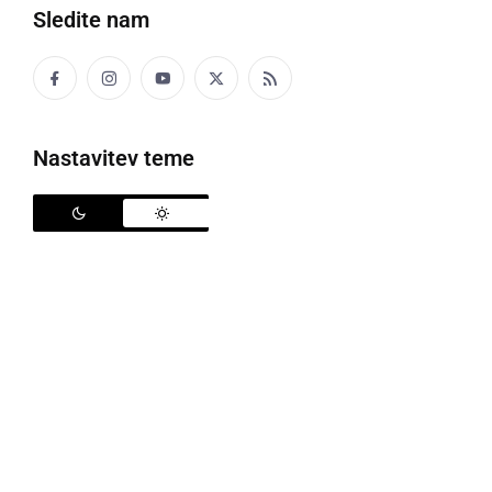
Sledite nam
Puni Hamer
Nastavitev teme
Puni Hamer
je pomurski rock bend iz Ljutomera,
nastal iz petkovih glasbenih druženj skupine
prijateljev, ki so se srečevali zgolj z enim namenom –
igrati glasbo, ki jim je blizu. Zaradi bogate glasbene
kilometrine članov so se hitro preselili iz garažnih vaj
na odre in ugotovili, da imajo svetu še veliko
povedati. Tako je nastal njihov sedanji Puni Hamer
zvok, zgrajen na udarnih kitarah, izraziti ritmični
energiji ter spevnih refrenih, v katerih se zrcalijo