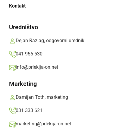
Kontakt
Skladba je vihar občutkov, ko ti en trenutek
spodnese tla, naslednji pa se počutiš skoraj
Uredništvo
božansko svobodnega.
Dejan Razlag, odgovorni urednik
Prlekija-on.net,
sreda, 19. november 2025 ob 16:37
041 956 530
info@prlekija-on.net
»
Izberite
Prlekijo
kot svoj prednostni vir na Googlu
Marketing
Damijan Toth, marketing
031 333 621
marketing@prlekija-on.net