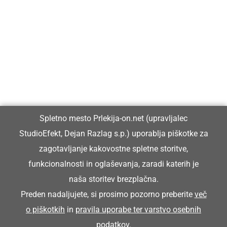
Prlekija-on.net je največji in najbolje obiskan spletni medij v
Prlekiji.
Vpisan je v razvid medijev, ki ga vodi Ministrstvo za kulturo
Republike Slovenije, pod zaporedno številko 1529.
Glavni in odgovorni urednik:
Spletno mesto Prlekija-on.net (upravljalec
Dejan Razlag
StudioEfekt, Dejan Razlag s.p.) uporablja piškotke za
info@prlekija-on.net
zagotavljanje kakovostne spletne storitve,
funkcionalnosti in oglaševanja, zaradi katerih je
naša storitev brezplačna.
Preden nadaljujete, si prosimo pozorno preberite
več
o piškotkih
in
pravila uporabe ter varstvo osebnih
© Prlekija-on.net | 2005 - 2026 | Vse pravice pridržane |
podatkov
.