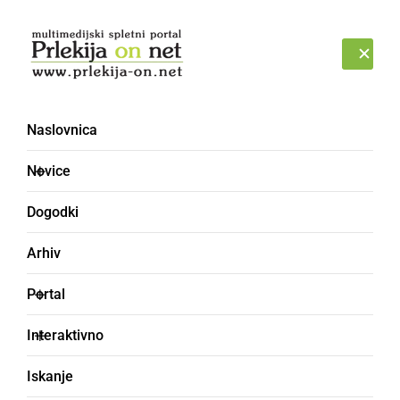
Prijava
NEDELJA, 9. AVGUST 2026
Naslovnica
Novice
Dogodki
Arhiv
GLASBA IN FILM
Portal
Rock bend Puni Hamer
Interaktivno
iz Ljutomera z novim
Iskanje
singlom »Brat od boga«