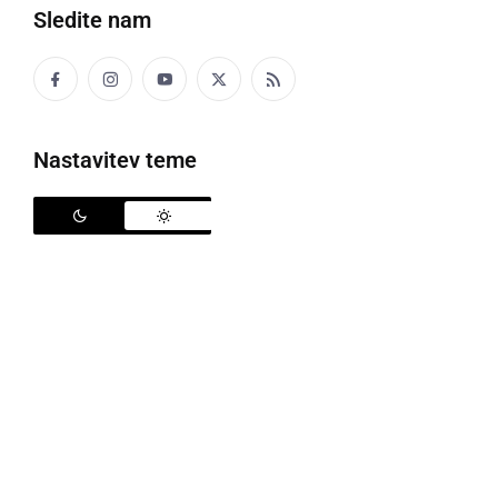
Sledite nam
Nastavitev teme
Dobrodelno kolesarjenje »tour de Lotmerk«
V nedeljo, 13. avgusta 2023, je v Ljutomeru potekalo
dobrodelno kolesarjenje »tour de Lotmerk«, kjer so
se zbirali prostovoljni prispevki za sanacijo športnih
objektov ŠD NK Veržej, ki so jih prizadele nedavne
poplave.
Športna zveza Ljutomer
z veseljem in ponosom
sporoča, da so na dobrodelnem kolesarjenje »tour de