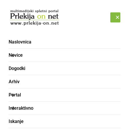
Prijava
ČETRTEK, 6. AVGUST 2026
Naslovnica
Novice
Dogodki
Arhiv
ŠPORT
Portal
Na dobrodelnem
Interaktivno
kolesarjenju »tour de
Iskanje
Lotmerk« zbrali 1.834