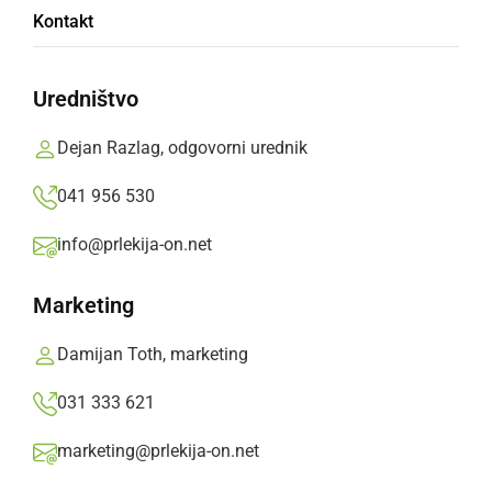
Kontakt
evrov
Uredništvo
Hvala vsem kolesarjem, katerih je bilo
prijavljenih kar 202, za udeležbo in za
Dejan Razlag, odgovorni urednik
dobrodelni prostovoljni prispevek.
041 956 530
Prlekija-on.net,
četrtek, 17. avgust 2023 ob 07:47
info@prlekija-on.net
»
Izberite
Prlekijo
kot svoj prednostni vir na Googlu
Marketing
Damijan Toth, marketing
031 333 621
marketing@prlekija-on.net