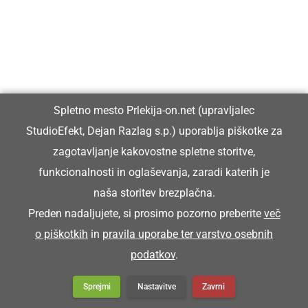
Spletno mesto Prlekija-on.net (upravljalec
StudioEfekt, Dejan Razlag s.p.) uporablja piškotke za
zagotavljanje kakovostne spletne storitve,
funkcionalnosti in oglaševanja, zaradi katerih je
naša storitev brezplačna.
Preden nadaljujete, si prosimo pozorno preberite
več
o piškotkih
in
pravila uporabe ter varstvo osebnih
podatkov
.
Sprejmi
Nastavitve
Zavrni