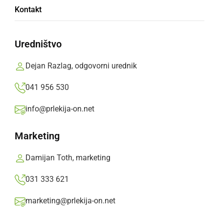
Kontakt
Vsi so zaprosili za mednarodno zaščito in bodo
odpeljani v azilni dom.
Uredništvo
Prlekija-on.net,
sreda, 23. avgust 2023 ob 08:21
Dejan Razlag, odgovorni urednik
041 956 530
»
Izberite
Prlekijo
kot svoj prednostni vir na Googlu
info@prlekija-on.net
Marketing
Damijan Toth, marketing
031 333 621
marketing@prlekija-on.net