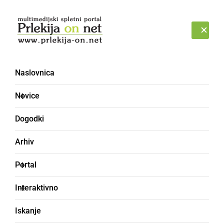
Prijava
SOBOTA, 8. AVGUST 2026
Naslovnica
Novice
Dogodki
Arhiv
ČRNA KRONIKA
Portal
Ponovno prijeli 13
Interaktivno
tujcev, ki so nezakonito
Iskanje
vstopili v našo državo