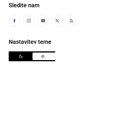
Sledite nam
Tujci
Nastavitev teme
V preteklem dnevu so policisti na območju PU
Murska Sobota obravnavali dve prometni nesreči z
materialno škodo, pet kaznivih dejanj, šest kršitev
javnega reda in miru in nedovoljen prehodu državne
meje.
Na področju kriminalitete so radgonski policisti
obravnavali goljufijo, poškodovanje tuje stvari in
zlorabo negotovinskega plačilnega sredstva, na
območju Lendave pa sta bili obravnavani dve tatvini.