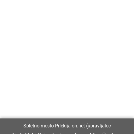
Prlekija-on.net je največji in najbolje obiskan spletni medij v
Prlekiji.
Vpisan je v razvid medijev, ki ga vodi Ministrstvo za kulturo
Republike Slovenije, pod zaporedno številko 1529.
Glavni in odgovorni urednik:
Spletno mesto Prlekija-on.net (upravljalec
Dejan Razlag