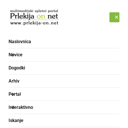
Prijava
SOBOTA, 8. AVGUST 2026
Naslovnica
Novice
Dogodki
Arhiv
GOSPODARSTVO
Portal
V Radencih je potekal 4.
Interaktivno
Forum za Muro
Iskanje