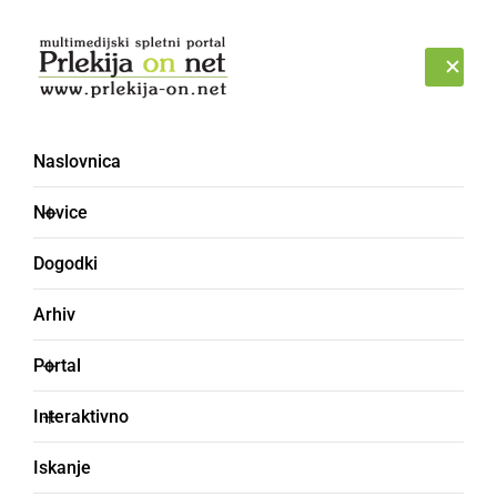
Prijava
NEDELJA, 9. AVGUST 2026
Naslovnica
Novice
Dogodki
Arhiv
NARAVA
Portal
Mura naplavila več kot
Interaktivno
11-metrski deblak iz
Iskanje
prazgodovine