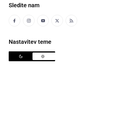
Sledite nam
Gre za izjemno najdbo, foto: Skupina Stik
Nastavitev teme
Zavod Skupina Stik je sporočil, da je reka Mura med
Hrastje-Moto in Vučjo vasjo naplavila nekaj čez 11
metrov dolg prazgodovinski čoln deblak, ki kaže
zanimivo in redko ureditev krme, zaključeno z
masivno navpično desko, vstavljeno v utor. Gre za
izjemno in v evropskem prostoru redko najdbo, ki jo
bodo v petek in soboto, 6. in 7. oktobra, zaščitili in z
nosilnim podestom prestavili dolvodno po reki na
mesto dviga. Nato ga bodo odpeljali na Soboško