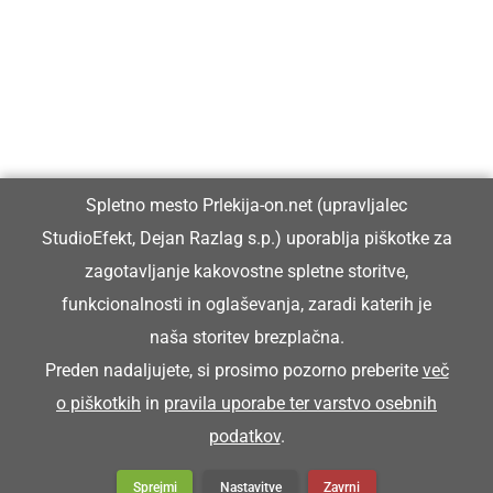
Prlekiji.
Vpisan je v razvid medijev, ki ga vodi Ministrstvo za kulturo
Republike Slovenije, pod zaporedno številko 1529.
Glavni in odgovorni urednik:
Spletno mesto Prlekija-on.net (upravljalec
Dejan Razlag
StudioEfekt, Dejan Razlag s.p.) uporablja piškotke za
info@prlekija-on.net
zagotavljanje kakovostne spletne storitve,
funkcionalnosti in oglaševanja, zaradi katerih je
naša storitev brezplačna.
Preden nadaljujete, si prosimo pozorno preberite
več
o piškotkih
in
pravila uporabe ter varstvo osebnih
© Prlekija-on.net | 2005 - 2026 | Vse pravice pridržane |
podatkov
.
info@prlekija-on.net
Splošni pogoji
•
Izjava o zasebnosti
•
Piškotki
Oglaševanje
Sprejmi
Nastavitve
Zavrni