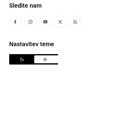
Sledite nam
Porušen grad Železne Dveri
Nastavitev teme
Že leta
2018 smo pisali o velikih razpokah
, ki so se
pojavile na gradu oz. vinogradniškem dvorcu
Železne Dveri. Razpoke so se takrat najverjetneje
pojavile zaradi posedanja terena na razmočenih in
mehkih tleh. Posebej velike razpoke, široke tudi več
kot deset centimetrov so bile na južni steni gradu.
Kmalu zatem so okolico gradu
zavarovali z ograjo ter
napisi
, ki so prepovedovali dostop zaradi nevarnosti.