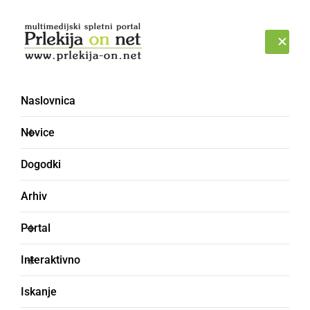
Prijava
SOBOTA, 8. AVGUST 2026
Naslovnica
Novice
Dogodki
Arhiv
ČRNA KRONIKA
Portal
Del gradu Železne Dveri
Interaktivno
se je povsem zrušil
Iskanje