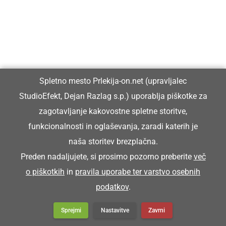
Spletno mesto Prlekija-on.net (upravljalec
StudioEfekt, Dejan Razlag s.p.) uporablja piškotke za
zagotavljanje kakovostne spletne storitve,
funkcionalnosti in oglaševanja, zaradi katerih je
naša storitev brezplačna.
Preden nadaljujete, si prosimo pozorno preberite
več
o piškotkih
in
pravila uporabe ter varstvo osebnih
podatkov
.
Sprejmi
Nastavitve
Zavrni