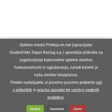
Prlekiji.
Vpisan je v razvid medijev, ki ga vodi Ministrstvo za kulturo
Republike Slovenije, pod zaporedno številko 1529.
Glavni in odgovorni urednik:
Spletno mesto Prlekija-on.net (upravljalec
Dejan Razlag
StudioEfekt, Dejan Razlag s.p.) uporablja piškotke za
info@prlekija-on.net
zagotavljanje kakovostne spletne storitve,
funkcionalnosti in oglaševanja, zaradi katerih je
naša storitev brezplačna.
Preden nadaljujete, si prosimo pozorno preberite
več
o piškotkih
in
pravila uporabe ter varstvo osebnih
© Prlekija-on.net | 2005 - 2026 | Vse pravice pridržane |
podatkov
.
info@prlekija-on.net
Splošni pogoji
•
Izjava o zasebnosti
•
Piškotki
Oglaševanje
Sprejmi
Nastavitve
Zavrni