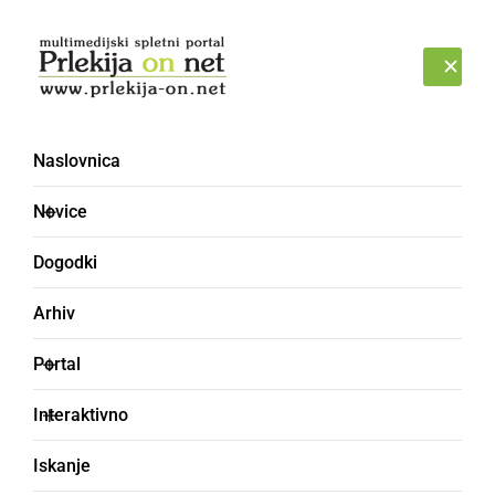
Prijava
SOBOTA, 8. AVGUST 2026
Naslovnica
Železne Dveri
Novice
Dogodki
Arhiv
Portal
Interaktivno
Iskanje
KULTURA IN IZOBRAŽEVANJE