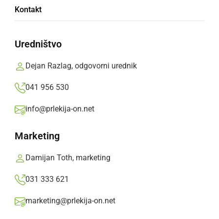
Obeležili praznik Krajevne skupnosti
Kontakt
Železne Dveri
Uredništvo
petek, 26. junij 2026 ob 12:40
Dejan Razlag, odgovorni urednik
041 956 530
DRUŽABNO
info@prlekija-on.net
Alpski kvintet izbral Prlekijo za kuliso v
svojem videospotu
Marketing
petek, 16. maj 2025 ob 07:23
Damijan Toth, marketing
031 333 621
marketing@prlekija-on.net
GOSPODARSTVO