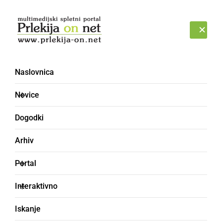
Prijava
PETEK, 7. AVGUST 2026
Naslovnica
Novice
Dogodki
Arhiv
DRUŽABNO
Portal
Alpski kvintet izbral
Interaktivno
Prlekijo za kuliso v
Iskanje
svojem videospotu