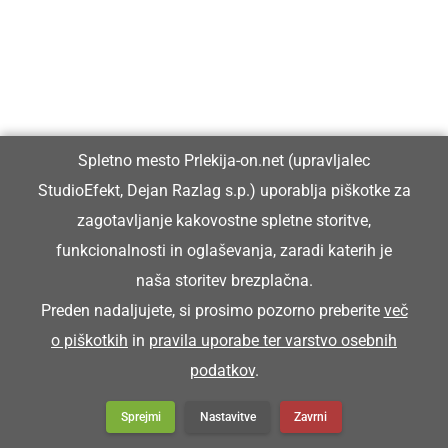
Spletno mesto Prlekija-on.net (upravljalec
StudioEfekt, Dejan Razlag s.p.) uporablja piškotke za
zagotavljanje kakovostne spletne storitve,
funkcionalnosti in oglaševanja, zaradi katerih je
DRUŽABNO
naša storitev brezplačna.
XXI. memorial Aljaža Cafa in Jožeta
Preden nadaljujete, si prosimo pozorno preberite
več
Gajserja na vzletišču v Veržeju združil
o piškotkih
in
pravila uporabe ter varstvo osebnih
letalce in ljubitelje letenja
podatkov
.
Sprejmi
Nastavitve
Zavrni