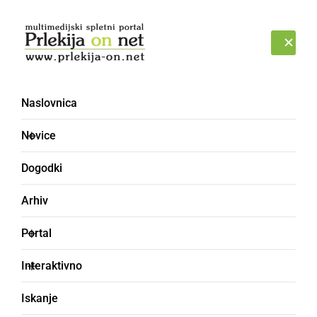
Prijava
SOBOTA, 8. AVGUST 2026
Naslovnica
Šiponov breg
Novice
Dogodki
Arhiv
Portal
Interaktivno
Iskanje
DRUŽABNO