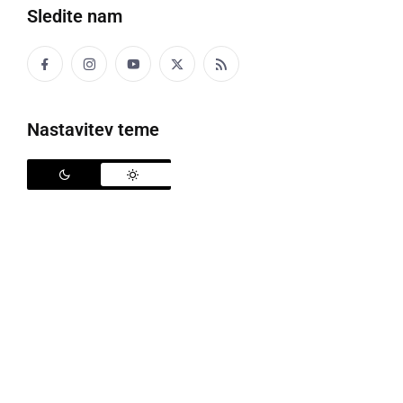
Sledite nam
Politika
Gospodarstvo
Nastavitev teme
Narava
Zanimivosti