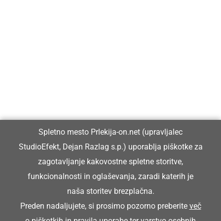
Prlekija-on.net je največji in najbolje obiskan spletni medij v
Prlekiji.
Vpisan je v razvid medijev, ki ga vodi Ministrstvo za kulturo
Republike Slovenije, pod zaporedno številko 1529.
Glavni in odgovorni urednik:
Spletno mesto Prlekija-on.net (upravljalec
Dejan Razlag
StudioEfekt, Dejan Razlag s.p.) uporablja piškotke za
info@prlekija-on.net
zagotavljanje kakovostne spletne storitve,
funkcionalnosti in oglaševanja, zaradi katerih je
naša storitev brezplačna.
Preden nadaljujete, si prosimo pozorno preberite
več
o piškotkih
in
pravila uporabe ter varstvo osebnih