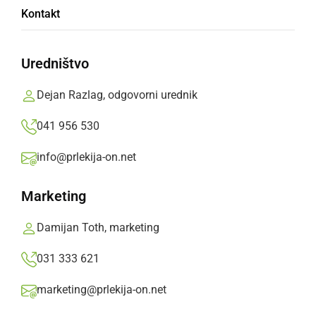
Alpski kvintet izbral Prlekijo za kuliso v
Kontakt
svojem videospotu
Uredništvo
petek, 16. maj 2025 ob 07:23
Dejan Razlag, odgovorni urednik
041 956 530
Popularne rubrike novic
info@prlekija-on.net
Družabno
Marketing
Črna kronika
Damijan Toth, marketing
031 333 621
Kultura
marketing@prlekija-on.net
Šport