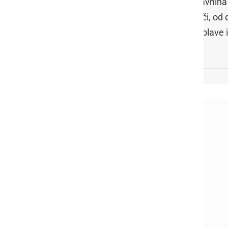
Glavnina
noči, od
poplave 