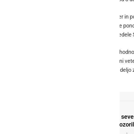
Arso je izdal tudi opozorilo, saj zvečer in
sunki vetra. V noči na petek bo morje pon
izdano rdeče opozorilo, za ostale predele
V noči na soboto bodo padavine prehodno
se bo razjasnilo. Pihal bo jugozahodni ve
nevihtami in nalivi bodo v noči na nedeljo
oslabele, deloma se bo razjasnilo.
Za seve
opozori