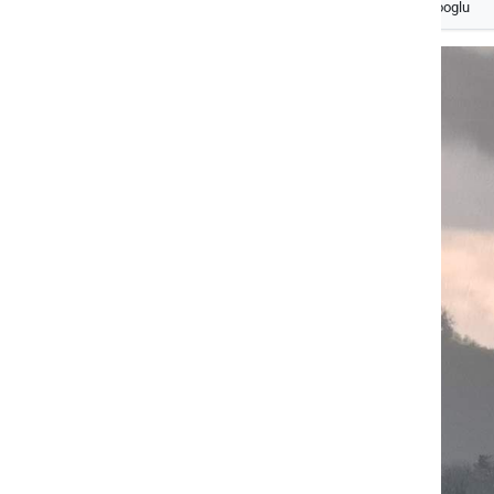
Izberite
Prlekijo
kot svoj prednostni vir na Googlu