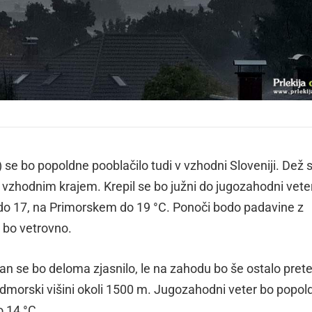
 se bo popoldne pooblačilo tudi v vzhodni Sloveniji. Dež 
i vzhodnim krajem. Krepil se bo južni do jugozahodni vete
do 17, na Primorskem do 19 °C. Ponoči bodo padavine z
e bo vetrovno.
n se bo deloma zjasnilo, le na zahodu bo še ostalo pret
dmorski višini okoli 1500 m. Jugozahodni veter bo popol
o 14 °C.