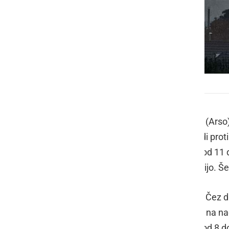
Prihaja dež
Po napovedih Agencije RS za okolje (Arso)
na zahodu krepil ter se pomaknil tudi prot
Najvišje dnevne temperature bodo od 11 
nevihtami in nalivi zajele vso Slovenijo. Š
V petek bodo še občasne padavine. Čez da
oblačno. Meja sneženja bo povečini na na
slabel. Temperature bodo povečini od 8 d