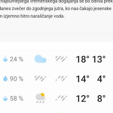
 najburnejšega vremenskega dogajanja se bo odvila prek
 danes zvečer do zgodnjega jutra, ko nas čakajo jesenske
in izjemno hitro naraščanje voda.