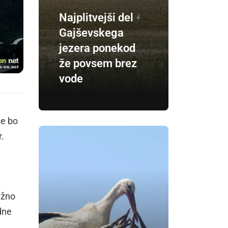
Najplitvejši del
Gajševskega
jezera ponekod
že povsem brez
vode
se bo
r.
ežno
dne