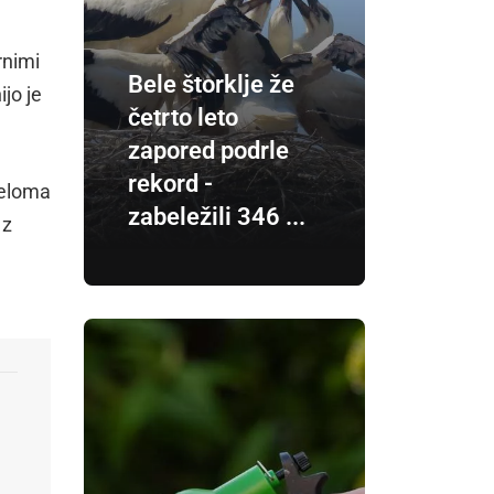
rnimi
Bele štorklje že
jo je
četrto leto
zapored podrle
rekord -
deloma
zabeležili 346 ...
 z