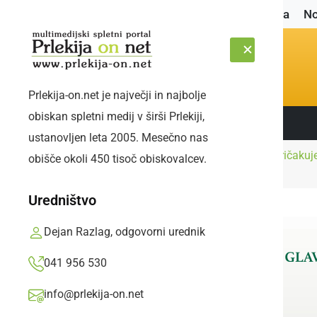
Naslovnica
No
Prlekija-on.net je največji in najbolje
obiskan spletni medij v širši Prlekiji,
Sledite nam:
PETEK, 7. AVGUST 2026
ustanovljen leta 2005. Mesečno nas
Zvečer in ponoči se pričakuj
obišče okoli 450 tisoč obiskovalcev.
Naslovnica
Narava
vetra
Uredništvo
Dejan Razlag, odgovorni urednik
041 956 530
info@prlekija-on.net