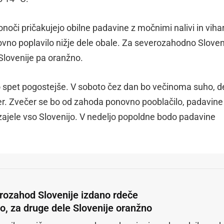
 ponoči pričakujejo obilne padavine z močnimi nalivi in viha
ovno poplavilo nižje dele obale. Za severozahodno Sloveni
 Slovenije pa oranžno.
 spet pogostejše. V soboto čez dan bo večinoma suho, 
ter. Zvečer se bo od zahoda ponovno pooblačilo, padavine
 zajele vso Slovenijo. V nedeljo popoldne bodo padavine
rozahod Slovenije izdano rdeče
lo, za druge dele Slovenije oranžno