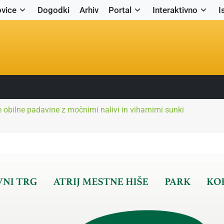
vice
Dogodki
Arhiv
Portal
Interaktivno
I
e obilne padavine z močnimi nalivi in viharnimi sunki