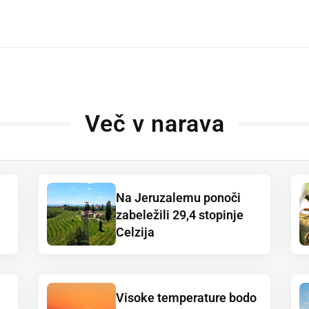
dly
Več v narava
Na Jeruzalemu ponoči
zabeležili 29,4 stopinje
Celzija
Visoke temperature bodo