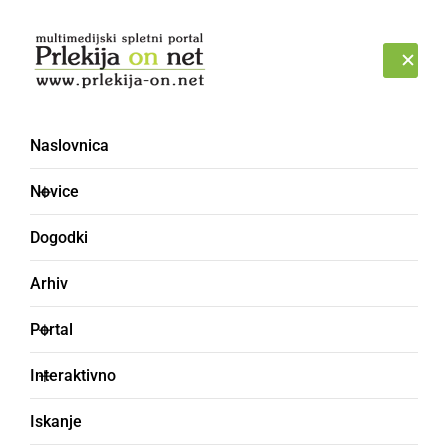
Prijava
ČETRTEK, 6. AVGUST 2026
Naslovnica
rdeče opozorilo
Novice
Dogodki
Arhiv
Portal
Interaktivno
Iskanje
NARAVA