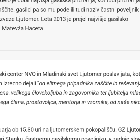
delo je dobil najvišja gasilska priznanja, kot tudi priznanja
aščite, gasilci pa so mu podelili tudi naziv častni poveljnik
zveze Ljutomer. Leta 2013 je prejel najvišje gasilsko
e Matevža Haceta.
ski center NVO in Mladinski svet Ljutomer poslavljata, ko
izrecno dejali "
od elitnega pripadnika zaščite in reševanj
a, velikega človekoljuba in zagovornika ter ljubitelja mlad
a člana, prostovoljca, mentorja in vzornika, od naše niko
nuarja ob 15.30 uri na ljutomerskem pokopališču. GZ Ljut
uri Stanku, častnemu gasilskemu poveljniku, v zadnje slo