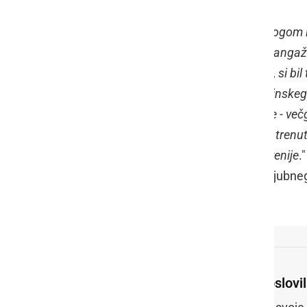
Zelo otožno so zvenele besede: "
Zbogom in
nepozabna legenda ! Med številnimi angažir
gasilstva, civilne zaščite in reševanja, si 
predan sodelavec-prostovoljec Mladinskega 
večletnem projektu Center za družine - več
najboljših močeh pa si si v odločilnih tren
interesov samostojne Republike Slovenije
.
njegovega vseživljenskega človekoljubneg
brentače najmlajšim.
Poslovil