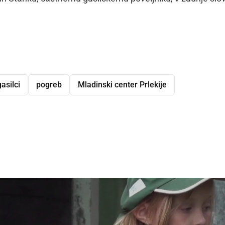
gasilci
pogreb
Mladinski center Prlekije
dly