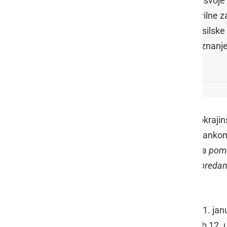
Za svoje 
Civilne z
Gasilske 
priznanj
Tako se Mladinski center Prlekije-Pokrajin
na žalni slovesnosti za tovarišem Stankom 
lokalnega, regijskega in nacionalnega pomen
medgeneracijskega sožitja, našega predaneg
pozabljene tovariške legende
..."
Pogreb ljubega Stanka bo v sredo, 31. ja
tudi sporoča, da se bodo tega dne ob 12. 