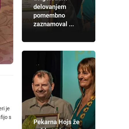
delovanjem
pomembno
zaznamoval ...
ri je
fijo s
Pekarna Hojs že