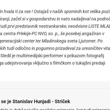
 hvala ti za vse ! Ostajaš v naših spominih kot velika pozi
anji, začel si v gospodarstvu in nato nadaljeval na podro
bil tudi prvi predstavnik nestrankarske, neodvisne LISTE MLA
centra Prlekije-PC NVO, so. p., še posebej angažiran v
generacijski center ter Mladinskega sveta Ljutomer. Po
utkih tudi odločno in pogumno prizadeval za uresničitev vita
" Sledil je multimedijski performer s prikazom fotografij
a udejstvovanja vključno s filmčkom o tukajšni predaji
 se je Stanislav Hunjadi - Striček