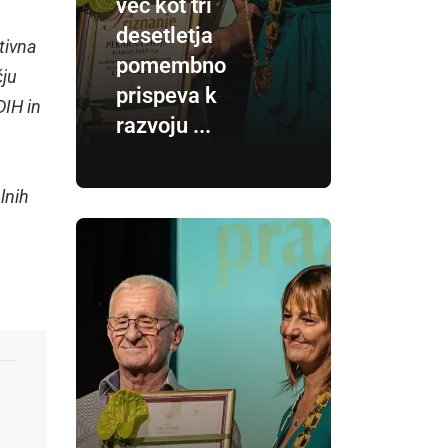
več kot tri
desetletja
tivna
pomembno
čju
prispeva k
DIH in
razvoju ...
lnih