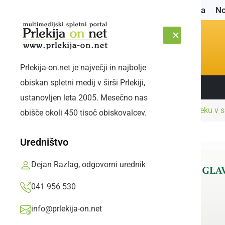
Naslovnica
No
Prlekija-on.net je največji in najbolje
obiskan spletni medij v širši Prlekiji,
Sledite nam:
NEDELJA, 9. AVGUST 2026
ustanovljen leta 2005. Mesečno nas
Naslovnica
Kultura in izobraževanje
Stričeku v 
obišče okoli 450 tisoč obiskovalcev.
Uredništvo
Dejan Razlag, odgovorni urednik
041 956 530
info@prlekija-on.net