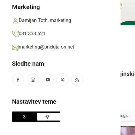
Marketing
Damijan Toth, marketing
031 333 621
KULTURA IN IZOBRAŽEVANJE
marketing@prlekija-on.net
Stričeku v slovo
Sledite nam
Mladinski center Prlekije-Pokrajinski
Stričeka.
Prlekija-on.net,
sreda, 31. januar 2024 ob 08:31
Nastavitev teme
Izberite
Prlekijo
kot svoj prednostni vir na Googlu