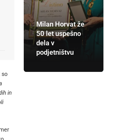
Milan Horvat že
50 let uspešno
dela v
podjetništvu
t so
a
ih in
li
omer
vo