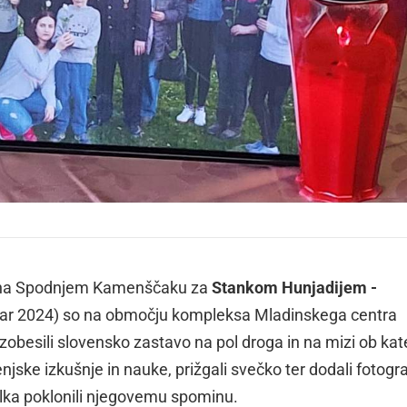
i na Spodnjem Kamenščaku za
Stankom Hunjadijem -
uar 2024) so na območju kompleksa Mladinskega centra
zobesili slovensko zastavo na pol droga in na mizi ob kate
enjske izkušnje in nauke, prižgali svečko ter dodali fotogra
olka poklonili njegovemu spominu.