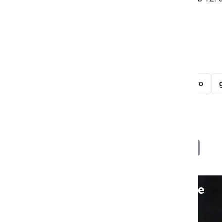
oglasile sirene.
Tamara Brumen
Stanislav Hunjadi
Striček
slovo
Mladinski svet Ljutomer
Deli
Facebook
X
Messenger
WhatsApp
Copy
PrintFrien
Email
Link
Video: Prevzem brentače
S klikom naložite video (lahko uporablja piškotke)