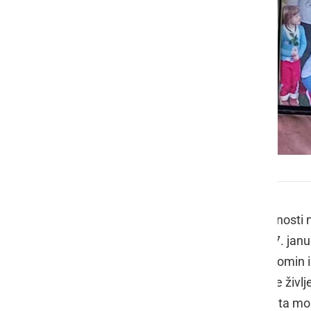
Stanko Hunjadi - slovo
Ob izvedbi žalne spominske slovestnost
Stričekom
(25. september 1942 - 27. jan
Prlekije njemu v zadnje slovo in v spomin i
zelo rad posedal in delil svoje bogate življ
šopkom vrtnic. Prisotni so se z minuta m