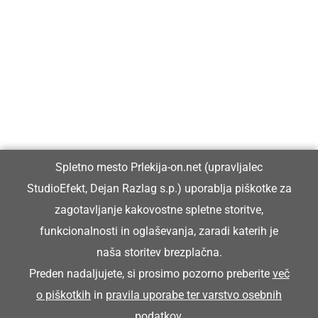
Prlekija-on.net je največji in najbolje obiskan spletni medij v
Prlekiji.
Vpisan je v razvid medijev, ki ga vodi Ministrstvo za kulturo
Republike Slovenije, pod zaporedno številko 1529.
Glavni in odgovorni urednik:
Spletno mesto Prlekija-on.net (upravljalec
Dejan Razlag
StudioEfekt, Dejan Razlag s.p.) uporablja piškotke za
info@prlekija-on.net
zagotavljanje kakovostne spletne storitve,
funkcionalnosti in oglaševanja, zaradi katerih je
naša storitev brezplačna.
Preden nadaljujete, si prosimo pozorno preberite
več
o piškotkih
in
pravila uporabe ter varstvo osebnih
© Prlekija-on.net | 2005 - 2026 | Vse pravice pridržane |
podatkov
.