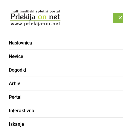
Prijava
ČETRTEK, 6. AVGUST 2026
Naslovnica
Mladinski center Prlekije
Novice
Dogodki
Arhiv
Portal
Interaktivno
Iskanje
KULTURA IN IZOBRAŽEVANJE