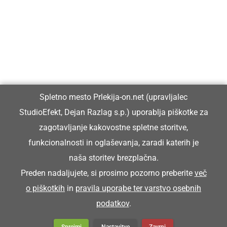
Prlekiji.
Vpisan je v razvid medijev, ki ga vodi Ministrstvo za kulturo
Republike Slovenije, pod zaporedno številko 1529.
Glavni in odgovorni urednik:
Spletno mesto Prlekija-on.net (upravljalec
Dejan Razlag
StudioEfekt, Dejan Razlag s.p.) uporablja piškotke za
info@prlekija-on.net
zagotavljanje kakovostne spletne storitve,
funkcionalnosti in oglaševanja, zaradi katerih je
naša storitev brezplačna.
Preden nadaljujete, si prosimo pozorno preberite
več
o piškotkih
in
pravila uporabe ter varstvo osebnih
© Prlekija-on.net | 2005 - 2026 | Vse pravice pridržane |
podatkov
.
info@prlekija-on.net
Splošni pogoji
•
Izjava o zasebnosti
•
Piškotki
Oglaševanje
Sprejmi
Nastavitve
Zavrni