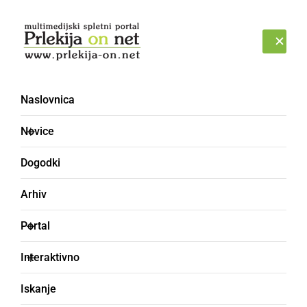
Prijava
ČETRTEK, 6. AVGUST 2026
Naslovnica
Novice
Dogodki
Arhiv
ČRNA KRONIKA
Portal
V torek obravnavali
Interaktivno
samomor
Iskanje