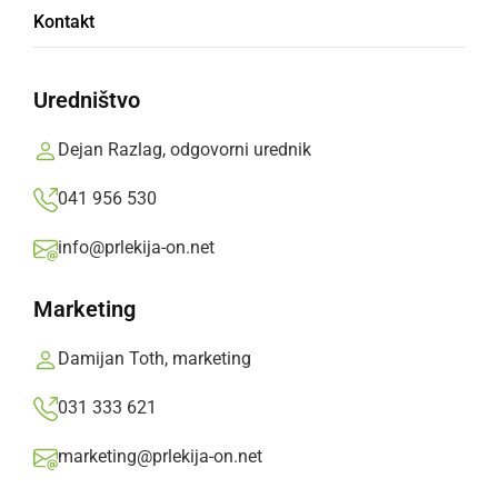
Meritve hitrosti z radarjem bodo danes
Kontakt
pogosteje opravljali na območju PP Ljutomer.
Prlekija-on.net,
sreda, 14. februar 2024 ob 08:02
Uredništvo
Dejan Razlag, odgovorni urednik
»
Izberite
Prlekijo
kot svoj prednostni vir na Googlu
041 956 530
info@prlekija-on.net
Marketing
Damijan Toth, marketing
031 333 621
marketing@prlekija-on.net