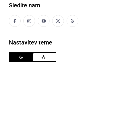
Sledite nam
Nastavitev teme
Leto prleških vrednot in ljutomerskega kasača, foto: Občina Ljutomer
Občinski svet Občine Ljutomer je leto 2024 razglasil
za leto prleških vrednot in ljutomerskega kasača. Na
novinarsko konferenci, ki je bila v ponedeljek, 25.
marca, v županatu Mestne hiše v Ljutomeru so o