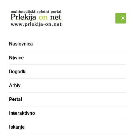
Prijava
PETEK, 7. AVGUST 2026
Naslovnica
Novice
Dogodki
Arhiv
KULTURA IN IZOBRAŽEVANJE
Portal
Predstavili logotip in
Interaktivno
dogodke ob letu prleških
Iskanje
vrednot in