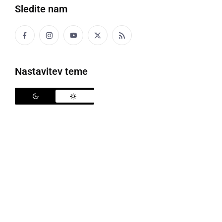
Sledite nam
Nastavitev teme
Dijaki in dijakinje GFML z mentorji
Vsak posameznik nosi v sebi talent, a le redki imajo
priložnost, da ga izrazijo in pokažejo svetu.
Tekmovanja so za dijake priložnosti, v katerih se
mladi lahko preizkusijo, izpopolnijo svoje spretnosti
in se pomerijo z vrstniki na različnih področjih. Dijaki
Gimnazije Franca Miklošiča Ljutomer vseh
izobraževalnih programov se udeležujejo različnih