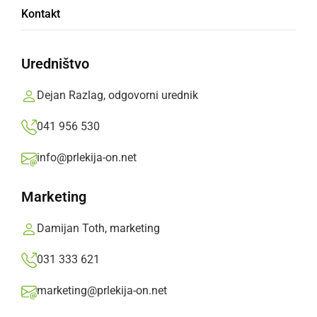
Kontakt
tekmovanjih
Uredništvo
Dijaki Gimnazije Franca Miklošiča Ljutomer
vseh izobraževalnih programov se udeležujejo
Dejan Razlag, odgovorni urednik
različnih tekmovanj in dosegajo zavidljive
041 956 530
uspehe.
info@prlekija-on.net
Prlekija-on.net,
torek, 2. april 2024 ob 09:28
Marketing
»
Izberite
Prlekijo
kot svoj prednostni vir na Googlu
Damijan Toth, marketing
031 333 621
marketing@prlekija-on.net