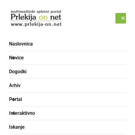
Prijava
PETEK, 7. AVGUST 2026
Naslovnica
Novice
Dogodki
Arhiv
KULTURA IN IZOBRAŽEVANJE
Portal
Dijaki GFML v zadnjem
Interaktivno
obdobju dosegli odlične
Iskanje
uspehe na različnih