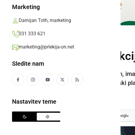
Marketing
Damijan Toth, marketing
031 333 621
ČRNA KRONIKA
marketing@prlekija-on.net
Poteka iskalna akci
Sledite nam
Pogrešani je visok okrog 175 cm, ima 
neznane barve ter moder delavski pla
Prlekija-on.net,
četrtek, 11. april 2024 ob 14:13
Nastavitev teme
Izberite
Prlekijo
kot svoj prednostni vir na Googlu