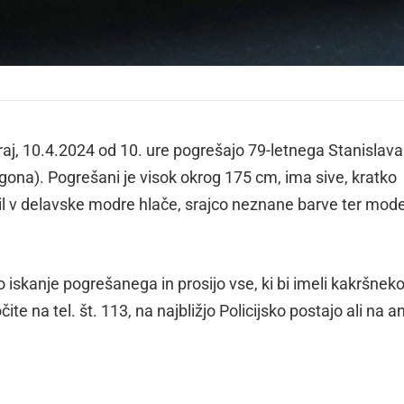
čeraj, 10.4.2024 od 10. ure pogrešajo 79-letnega Stanislava
ona). Pogrešani je visok okrog 175 cm, ima sive, kratko
 bil v delavske modre hlače, srajco neznane barve ter mod
.
o iskanje pogrešanega in prosijo vse, ki bi imeli kakršneko
te na tel. št. 113, na najbližjo Policijsko postajo ali na 