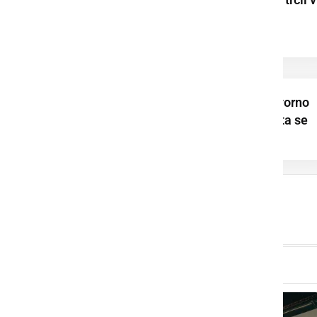
vozilo in se huje
poškodoval
Trčili osebno in tovorno
vozilo, dve osebi sta se
poškodovali