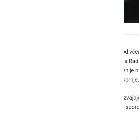
Pogrešani Stanislav
Policisti so bili obveščeni, da svojci od v
Štuhca iz Črešnjevcev (občina Gornja Radg
pristrižene lase in nosi očala. Oblečen je
delavski plašč in obut v gumijaste škornje
Policisti skupaj z ostalimi službami izvajaj
informacije o pogrešanem, da jim to sporoči
telefon policije 080 1200.