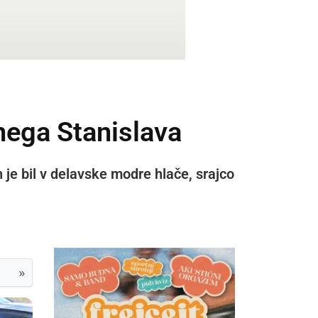
tnega Stanislava
 je bil v delavske modre hlače, srajco
»