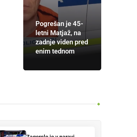
Pogrešan je 45-
letni Matjaž, na
zadnje viden pred
enim tednom
Zagorelo je v naravi