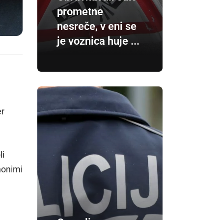
prometne
nesreče, v eni se
je voznica huje ...
er
li
anonimi