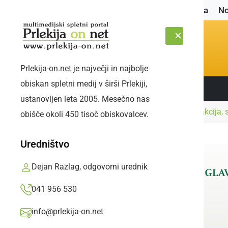
Naslovnica
No
Prlekija-on.net je največji in najbolje
obiskan spletni medij v širši Prlekiji,
Sledite nam:
NEDELJA, 9. AVGUST 2026
ustanovljen leta 2005. Mesečno nas
Naslovnica
Črna kronika
Poteka iskalna akcija, 
obišče okoli 450 tisoč obiskovalcev.
Uredništvo
Dejan Razlag, odgovorni urednik
041 956 530
info@prlekija-on.net