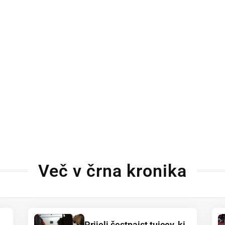
Več v črna kronika
Prijeli šestnajst tujcev, ki