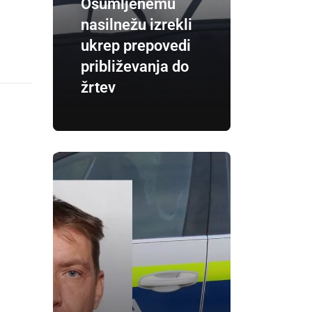
Osumljenemu
nasilnežu izrekli
ukrep prepovedi
približevanja do
žrtev