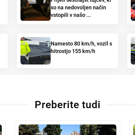
so na nedovoljen način
vstopili v našo ...
Namesto 80 km/h, vozil s
hitrostjo 155 km/h
Preberite tudi