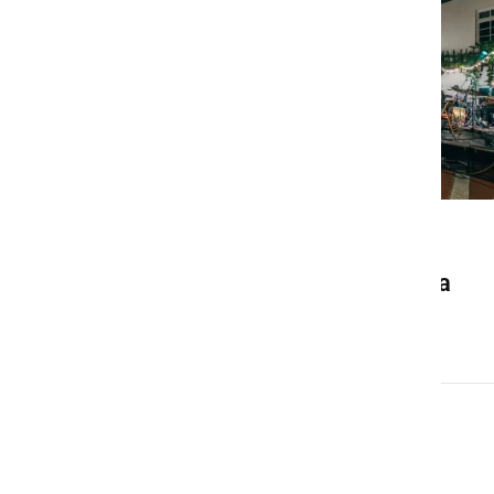
DRUŽABNO
Ljutomer bo konec avgusta
znova gostil Frejcejt fest