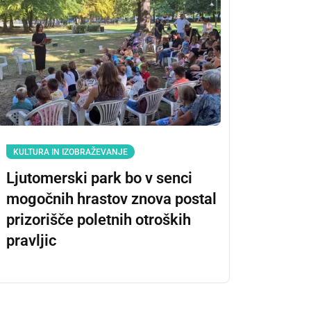
KULTURA IN IZOBRAŽEVANJE
Ljutomerski park bo v senci
mogočnih hrastov znova postal
prizorišče poletnih otroških
pravljic