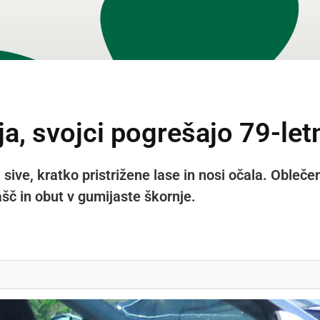
ja, svojci pogrešajo 79-le
sive, kratko pristrižene lase in nosi očala. Oblečen
šč in obut v gumijaste škornje.