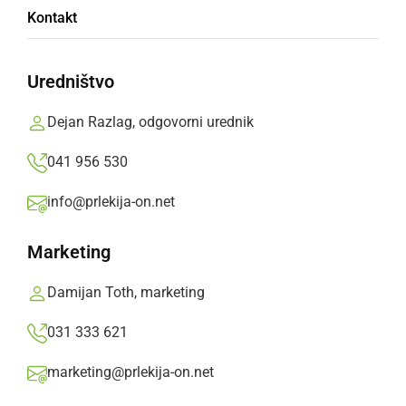
Kontakt
izsiljevanje
Uredništvo
Na območju Gornje Radgone so policisti
obravnavali še kaznivo dejanje grožnje.
Dejan Razlag, odgovorni urednik
Prlekija-on.net,
petek, 12. april 2024 ob 07:08
041 956 530
info@prlekija-on.net
»
Izberite
Prlekijo
kot svoj prednostni vir na Googlu
Marketing
Damijan Toth, marketing
031 333 621
marketing@prlekija-on.net