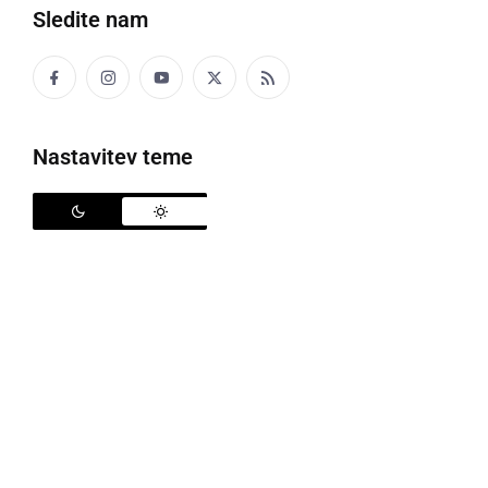
Sledite nam
Policija
Nastavitev teme
V preteklem dnevu so policisti na območju PU
Murska Sobota obravnavali dve prometni nesreči z
materialno škodo, pet kaznivih dejanj, tri kršitve
javnega reda in miru in tri povoženja divjadi.
Na področju kriminalitete je bilo v Murski Soboti
obravnavano kaznivo dejanje ponarejanja denarja,
kaznivo dejanje zatajitve, zloraba negotovinskega
plačilnega sredstva in izsiljevanje. Na območju