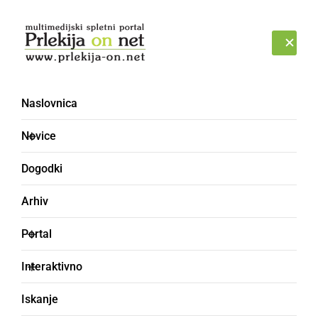
Prijava
SOBOTA, 8. AVGUST 2026
Naslovnica
Novice
Dogodki
Arhiv
ČRNA KRONIKA
Portal
Obravnavali zatajitev,
Interaktivno
zlorabo negotovinskega
Iskanje
plačilnega sredstva in