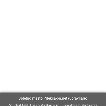
Prlekija-on.net je največji in najbolje obiskan spletni medij v
Prlekiji.
Vpisan je v razvid medijev, ki ga vodi Ministrstvo za kulturo
Republike Slovenije, pod zaporedno številko 1529.
Glavni in odgovorni urednik:
Spletno mesto Prlekija-on.net (upravljalec
Dejan Razlag
StudioEfekt, Dejan Razlag s.p.) uporablja piškotke za