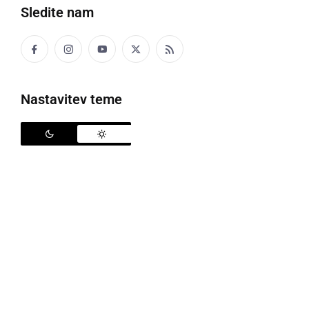
Tujci so zaprosili za mednarodno zaščito.
Sledite nam
tujci
nezakoniti vstop
meja
policija
azil
Nastavitev teme
Deli
Facebook
X
Messenger
WhatsApp
Copy
PrintFriendly
Email
Link