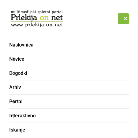
Prijava
NEDELJA, 9. AVGUST 2026
Naslovnica
Novice
Dogodki
Arhiv
ČRNA KRONIKA
Portal
Na območju Ljutomera
Interaktivno
prijeli 16 tujcev
Iskanje