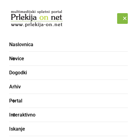
Prijava
SOBOTA, 8. AVGUST 2026
Naslovnica
Novice
Dogodki
Arhiv
NARAVA
Portal
V Križevcih pri
Interaktivno
Ljutomeru že namestili
Iskanje
nov podstavek in