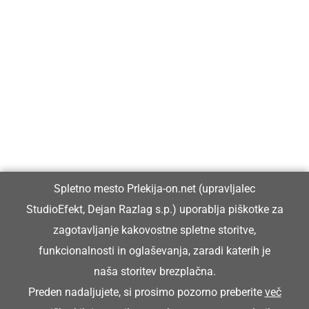
Prlekija-on.net je največji in najbolje obiskan spletni medij v
Prlekiji.
Vpisan je v razvid medijev, ki ga vodi Ministrstvo za kulturo
Republike Slovenije, pod zaporedno številko 1529.
Glavni in odgovorni urednik:
Spletno mesto Prlekija-on.net (upravljalec
Dejan Razlag
StudioEfekt, Dejan Razlag s.p.) uporablja piškotke za
info@prlekija-on.net
zagotavljanje kakovostne spletne storitve,
funkcionalnosti in oglaševanja, zaradi katerih je
naša storitev brezplačna.
Preden nadaljujete, si prosimo pozorno preberite
več