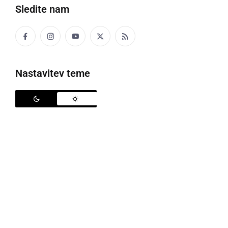
Sledite nam
Nastavitev teme
Novo štorkljino gnezdo v Križevcih
V torek smo poročali o žalostni zgodbi, do katere je
prišlo zaradi neurja, ki je ponoči bilo usodno za
štorkljino gnezdo v Križevcih pri Ljutomeru. Zaradi
vetra in teže gnezda, se je le-to prevrnilo in skupaj s
štirimi mladički, ki so bili v gnezdu, zgrmelo na tla.