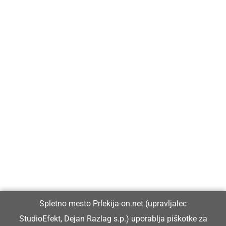
Prlekija-on.net je največji in najbolje obiskan spletni medij v
Prlekiji.
Vpisan je v razvid medijev, ki ga vodi Ministrstvo za kulturo
Republike Slovenije, pod zaporedno številko 1529.
Glavni in odgovorni urednik:
Spletno mesto Prlekija-on.net (upravljalec
Dejan Razlag
StudioEfekt, Dejan Razlag s.p.) uporablja piškotke za
info@prlekija-on.net