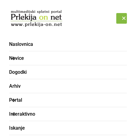
Prijava
SOBOTA, 8. AVGUST 2026
Naslovnica
gnezdo
Novice
Dogodki
Arhiv
Portal
Interaktivno
Iskanje
NARAVA