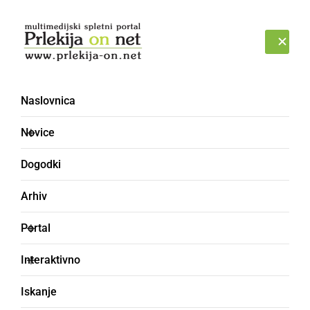
Prijava
NEDELJA, 9. AVGUST 2026
Naslovnica
Novice
Dogodki
Arhiv
ŠPORT
Portal
Nebo nad nami bodo
Interaktivno
ponovno obarvali
Iskanje
toplozračni baloni