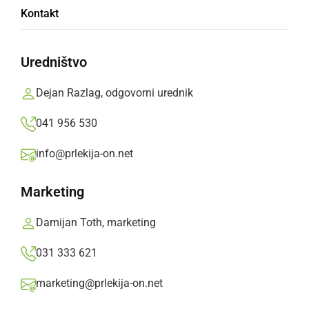
Kontakt
Murska Sobota bo na odprtem državnem
prvenstvu v letenju s toplozračnimi baloni
Uredništvo
gostila tekmovalce iz osmih držav.
Dejan Razlag, odgovorni urednik
Prlekija-on.net,
četrtek, 13. junij 2024 ob 13:44
041 956 530
info@prlekija-on.net
»
Izberite
Prlekijo
kot svoj prednostni vir na Googlu
Marketing
Damijan Toth, marketing
031 333 621
marketing@prlekija-on.net