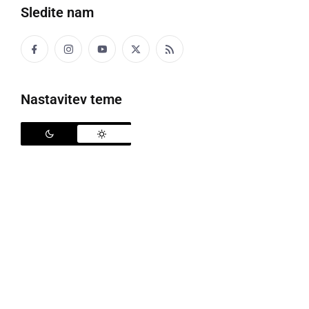
Sledite nam
Toplozračni baloni, foto: arhiv ROTO
Nastavitev teme
Še dober teden dni nas loči od tekmovalnega
spektakla v zraku nad Mursko Soboto, ki bo potekal
med 21. in 25. junijem 2024. Organizator načrtuje
tudi bogat spremljevalni program, nebo nad
Prekmurjem bodo obarvali tudi fiesta baloni.
Organizator dogodka, Balonarski klub Roto Balon
klub iz Murske Sobote, bo gostil ekipe iz Slovenije,
Avstrije, Madžarske, Italije, Hrvaške, Poljske, Španije