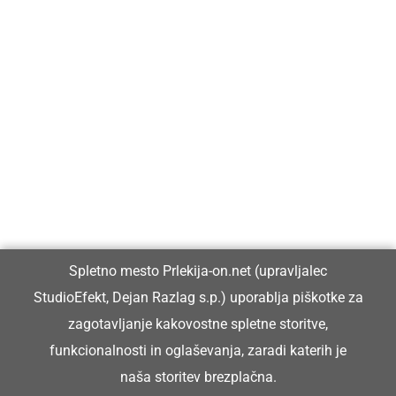
Prlekija-on.net je največji in najbolje obiskan spletni medij v
Prlekiji.
Vpisan je v razvid medijev, ki ga vodi Ministrstvo za kulturo
Republike Slovenije, pod zaporedno številko 1529.
Glavni in odgovorni urednik:
Spletno mesto Prlekija-on.net (upravljalec
Dejan Razlag
StudioEfekt, Dejan Razlag s.p.) uporablja piškotke za
info@prlekija-on.net
zagotavljanje kakovostne spletne storitve,
funkcionalnosti in oglaševanja, zaradi katerih je
naša storitev brezplačna.