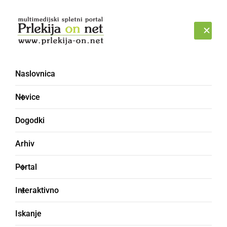
Prijava
SOBOTA, 8. AVGUST 2026
Naslovnica
toplozračni balon
Novice
Dogodki
Arhiv
Portal
Interaktivno
Iskanje
ŠPORT