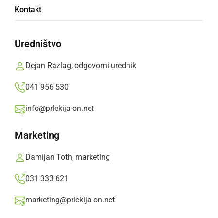
Razglasili zmagovalce Mednarodnega
Kontakt
balonarskega prvenstva
Uredništvo
ponedeljek, 29. junij 2026 ob 09:28
Dejan Razlag, odgovorni urednik
041 956 530
ZANIMIVOSTI
info@prlekija-on.net
Toplozračni baloni navduševali z nizkimi
preleti nad Soboškim jezerom
Marketing
nedelja, 28. junij 2026 ob 15:28
Damijan Toth, marketing
031 333 621
marketing@prlekija-on.net
ZANIMIVOSTI