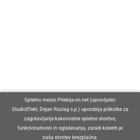
Prlekija-on.net je največji in najbolje obiskan spletni medij v
Prlekiji.
Vpisan je v razvid medijev, ki ga vodi Ministrstvo za kulturo
Republike Slovenije, pod zaporedno številko 1529.
Glavni in odgovorni urednik:
Spletno mesto Prlekija-on.net (upravljalec
Dejan Razlag
StudioEfekt, Dejan Razlag s.p.) uporablja piškotke za
info@prlekija-on.net
zagotavljanje kakovostne spletne storitve,
funkcionalnosti in oglaševanja, zaradi katerih je
naša storitev brezplačna.